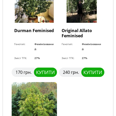
Durman Feminised
Original Allato
Feminised
Генотип:
Фемінізовани
Генотип:
Фемінізовани
й
й
Зміст ТГК:
27%
Зміст ТГК:
27%
КУПИТИ
КУПИТИ
170 грн.
240 грн.