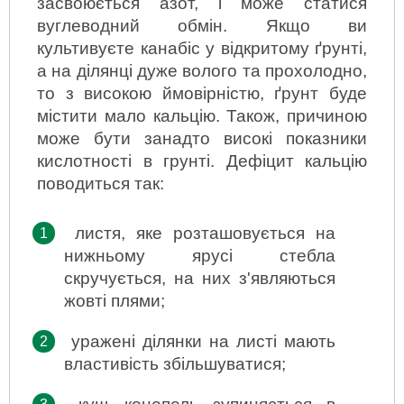
засвоюється азот, і може статися 
вуглеводний обмін. Якщо ви 
культивуєте канабіс у відкритому ґрунті, 
а на ділянці дуже волого та прохолодно, 
то з високою ймовірністю, ґрунт буде 
містити мало кальцію. Також, причиною 
може бути занадто високі показники 
кислотності в грунті. Дефіцит кальцію 
поводиться так:
листя, яке розташовується на 
нижньому ярусі стебла 
скручується, на них з'являються 
жовті плями;
уражені ділянки на листі мають 
властивість збільшуватися;