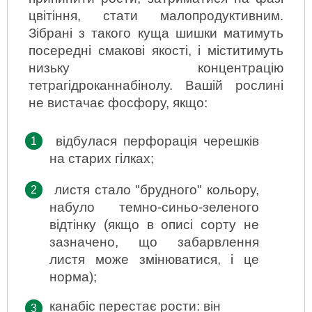
цвітіння, стати малопродуктивним. 
Зібрані з такого куща шишки матимуть 
посередні смакові якості, і міститимуть 
низьку концентрацію 
тетрагідроканнабінолу. Вашій рослині 
не вистачає фосфору, якщо:
відбулася перфорація черешків 
на старих гілках;
листя стало "брудного" кольору, 
набуло темно-синьо-зеленого 
відтінку (якщо в описі сорту не 
зазначено, що забарвлення 
листя може змінюватися, і це 
норма);
канабіс перестає рости: він 