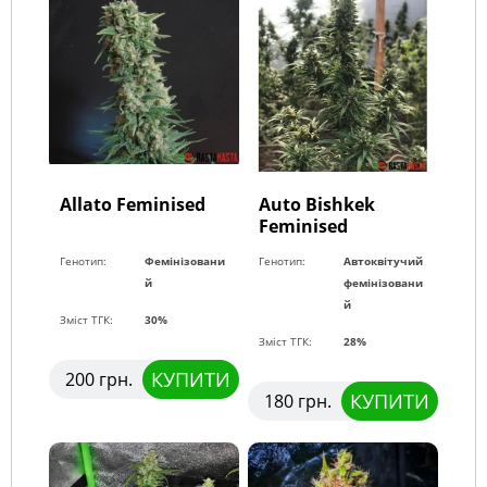
Allato Feminised
Auto Bishkek
Feminised
Генотип:
Фемінізовани
Генотип:
Автоквітучий
й
фемінізовани
й
Зміст ТГК:
30%
Зміст ТГК:
28%
КУПИТИ
200 грн.
КУПИТИ
180 грн.