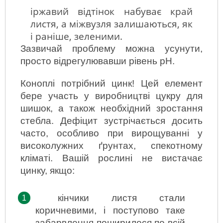
іржавий відтінок набуває край 
листя, а міжвузля залишаються, як 
і раніше, зеленими.
Зазвичай проблему можна усунути, 
просто відрегулювавши рівень pH.
Коноплі потрібний цинк! Цей елемент 
бере участь у виробництві цукру для 
шишок, а також необхідний зростання 
стебла. Дефіцит зустрічається досить 
часто, особливо при вирощуванні у 
високолужних ґрунтах, спекотному 
кліматі. Вашій рослині не вистачає 
цинку, якщо:
кінчики листя стали 
коричневими, і поступово таке 
забарвлення поширилося по всій 