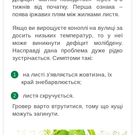
тижнів від початку. Перша ознака – 
поява іржавих плям між жилками листя.
Якщо ви вирощуєте коноплі на вулиці за 
досить низьких температур, то у неї 
може виникнути дефіцит молібдену. 
Насправді дана проблема дуже рідко 
зустрічається. Симптоми такі:
на листі з'являється жовтизна, їх 
край знебарвлюється;
листя скручується.
Гровер варто втрутитися, тому що кущі 
можуть загинути.