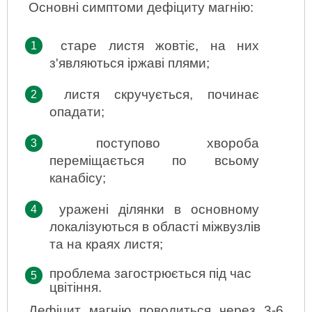
Основні симптоми дефіциту магнію:
старе листя жовтіє, на них 
з'являються іржаві плями;
листя скручується, починає 
опадати;
поступово хвороба 
переміщається по всьому 
канабісу;
уражені ділянки в основному 
локалізуються в області міжвузлів 
та на краях листя;
проблема загострюється під час 
цвітіння.
Дефіцит магнію поводиться через 3-6 