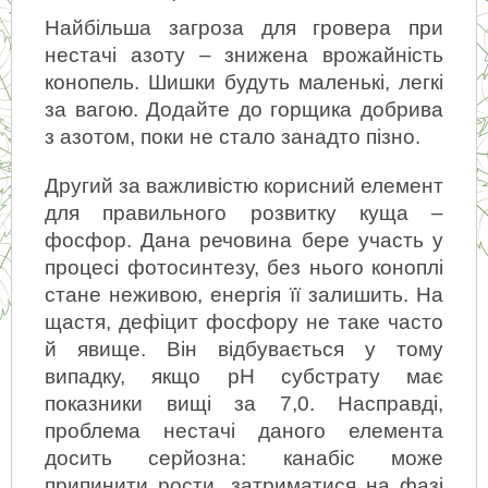
Найбільша загроза для гровера при 
нестачі азоту – знижена врожайність 
конопель. Шишки будуть маленькі, легкі 
за вагою. Додайте до горщика добрива 
з азотом, поки не стало занадто пізно.
Другий за важливістю корисний елемент 
для правильного розвитку куща – 
фосфор. Дана речовина бере участь у 
процесі фотосинтезу, без нього коноплі 
стане неживою, енергія її залишить. На 
щастя, дефіцит фосфору не таке часто 
й явище. Він відбувається у тому 
випадку, якщо рН субстрату має 
показники вищі за 7,0. Насправді, 
проблема нестачі даного елемента 
досить серйозна: канабіс може 
припинити рости, затриматися на фазі 