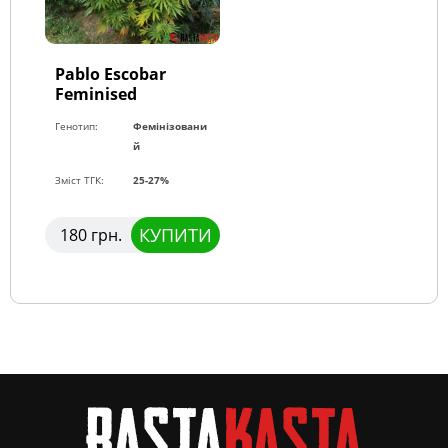
Pablo Escobar
Feminised
Генотип:
Фемінізовани
й
Зміст ТГК:
25-27%
КУПИТИ
180 грн.