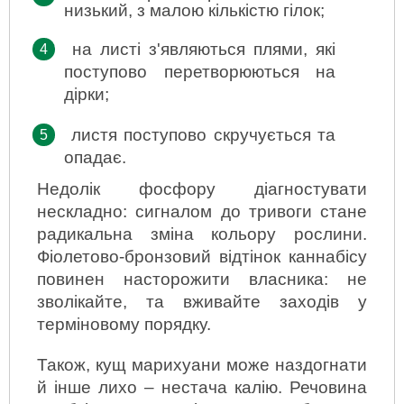
низький, з малою кількістю гілок;
на листі з'являються плями, які 
поступово перетворюються на 
дірки;
листя поступово скручується та 
опадає.
Недолік фосфору діагностувати 
нескладно: сигналом до тривоги стане 
радикальна зміна кольору рослини. 
Фіолетово-бронзовий відтінок каннабісу 
повинен насторожити власника: не 
зволікайте, та вживайте заходів у 
терміновому порядку.
Також, кущ марихуани може наздогнати 
й інше лихо – нестача калію. Речовина 