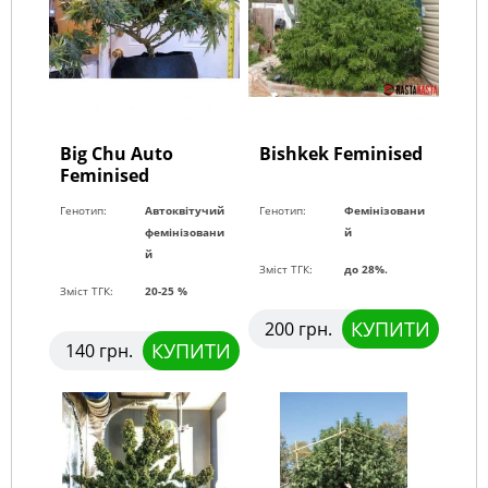
Big Chu Auto
Bishkek Feminised
Feminised
Генотип:
Автоквітучий
Генотип:
Фемінізовани
фемінізовани
й
й
Зміст ТГК:
до 28%.
Зміст ТГК:
20-25 %
КУПИТИ
200 грн.
КУПИТИ
140 грн.