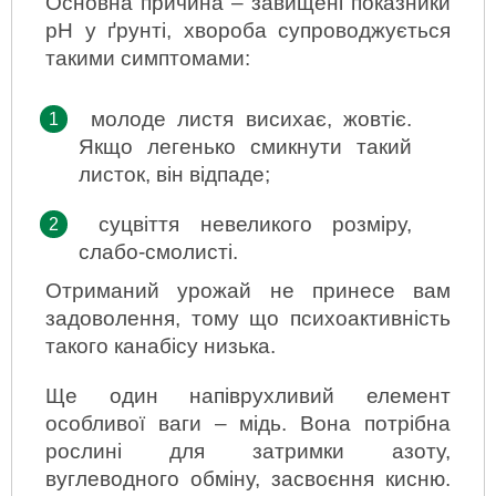
Основна причина – завищені показники 
рН у ґрунті, хвороба супроводжується 
такими симптомами:
молоде листя висихає, жовтіє. 
Якщо легенько смикнути такий 
листок, він відпаде;
суцвіття невеликого розміру, 
слабо-смолисті.
Отриманий урожай не принесе вам 
задоволення, тому що психоактивність 
такого канабісу низька.
Ще один напіврухливий елемент 
особливої ваги – мідь. Вона потрібна 
рослині для затримки азоту, 
вуглеводного обміну, засвоєння кисню. 