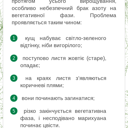
протягом усього вирощування, 
особливо небезпечний брак азоту на 
вегетативної фази. Проблема 
проявляється таким чином:
кущ набуває світло-зеленого 
відтінку, ніби вигорілого;
поступово листя жовтіє (старе), 
опадає;
на краях листя з'являються 
коричневі плями;
вони починають загинатися;
різко закінчується вегетативна 
фаза, і несподівано марихуана 
починає цвісти.