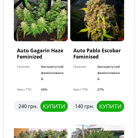
Auto Gagarin Haze
Auto Pablo Escobar
Feminized
Feminised
Генотип:
Автоквітучий
Генотип:
Автоквітучий
фемінізовани
фемінізовани
й
й
Зміст ТГК:
26%
Зміст ТГК:
27%
КУПИТИ
КУПИТИ
240 грн.
140 грн.