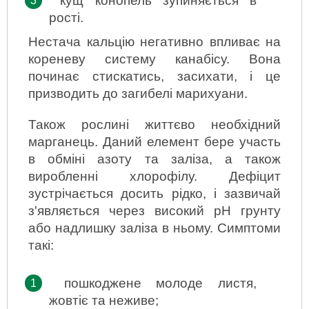
кущ конопель зупиняється в 
рості.
Нестача кальцію негативно впливає на 
кореневу систему канабісу. Вона 
починає стискатись, засихати, і це 
призводить до загибелі марихуани.
Також рослині життєво необхідний 
марганець. Даний елемент бере участь 
в обміні азоту та заліза, а також 
виробленні хлорофілу. Дефіцит 
зустрічається досить рідко, і зазвичай 
з'являється через високий pH грунту 
або надлишку заліза в ньому. Симптоми 
такі:
пошкоджене молоде листя, 
жовтіє та неживе;