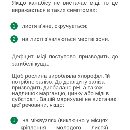
Якщо канабісу не вистачає міді, то це 
виражається в таких симптомах:
листя в'яне, скручується;
на листі з'являються мертві зони.
Дефіцит міді поступово призводить до 
загибелі куща.
Щоб рослина виробляла хлорофіл, їй 
потрібне залізо. До дефіциту заліза 
призводить дисбаланс рН, а також 
надлишок марганцю, цинку або міді в 
субстраті. Вашій марихуані не вистачає 
цієї речовини, якщо:
на міжвузлях (виключно у місцях 
кріплення молодого листя) 