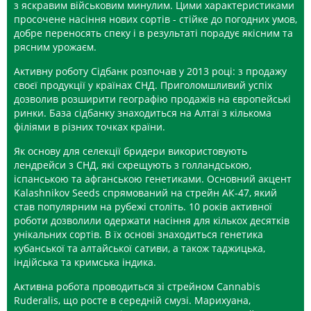
з яскравим військовим минулим. Цими характеристиками
просочене насіння нових сортів - стійке до погодних умов,
добре переносять спеку і в результаті порадує якісним та
рясним урожаєм.
Активну роботу Сідбанк розпочав у 2013 році: з продажу
своєї продукції у країнах СНД. Приголомшливий успіх
дозволив розширити географію продажів на європейські
ринки. База сідбанку знаходиться на Алтаї з кількома
філіями в різних точках країни.
Як основу для селекції бридери використовують
лендрейси з СНД, які схрещують з голландською,
іспанською та афганською генетиками. Основний акцент
Kalashnikov Seeds спрямований на стрейн АК-47, який
став популярним на рубежі століть. 10 років активної
роботи дозволили одержати насіння для кількох десятків
унікальних сортів. В їх основі знаходиться генетика
кубанської та алтайської сативи, а також таджицька,
індійська та кримська індика.
Активна робота проводиться зі стрейном Cannabis
Ruderalis, що росте в середній смузі. Марихуана,