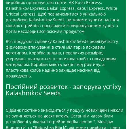
виробник пропонує такі сорти: AK Kush Express,
Kalashnikov Express, Baikal Express, Kabul Express, White
Critical Express. Щоб познайомитися з унікальною
розробкою Kalashnikov Seeds, ви можете купити насіння
кількох стрейнів і насолодитися вирощуванням кущів, а
потім насолодитися якісним продуктом.
Вся продукція сідбанку Kalashnikov Seeds реалізується у
фірмовому впакуванні в стилі мілітарі з яскравим
логотипом. Коробка щільна, невеликих розмірів,
усередині знаходиться пластикова колба з посадковим
матеріалом. Коробки мають захист від розтину, а
пластикова колба надійно захищає насіння від
пошкоджень.
Постійний розвиток - запорука успіху
Kalashnikov Seeds
Сідбанк постійно знаходиться у пошуку нових ідей і ніколи
не зупиняється на досягнутому. Останнім часом були
розроблені унікальні стрейни Vodka Lemon ", Moscow
Blueberry" та "Babushka Black", які може придбати і гідно