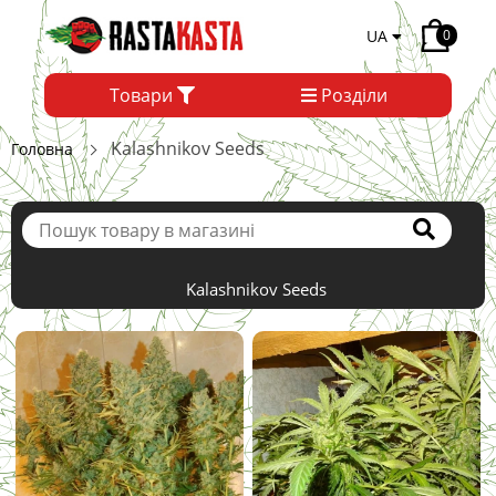
UA
0
Товари
Розділи
Kalashnikov Seeds
Головна
Kalashnikov Seeds