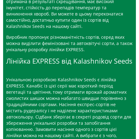
отримана в результаті схрещування, має високий
імунітет, стійкість до перепадів температур та
виникнення хвороб. Ви можете в цьому переконатися
самостійно, достатньо купити один із сортів від
Kalashnikov Seeds на нашому сайті.
Виробник пропонує різноманітність сортів, серед яких
можна виділити фемінізовані та автоквітучі сорти, а також
унікальну розробку лінійки EXPRESS.
Лінійка EXPRESS від Kalashnikov Seeds
Унікальною розробкою Kalashnikov Seeds є лінійка
EXPRESS. Канабіс із цієї серії має короткий період
вегетації та цвітіння, тому отримати врожай ароматних
смолистих шишок можна набагато швидше порівняно з
традиційними сортами. Насіння експрес-сортів не
містить рудералісу і не наділене характеристиками
автокольору. Сідбанк зберігає в секреті родовід сорти для
збереження унікальної розробки та запобігання
копіюванню. Замовити насіння одного з сортів цієї
лінійки можна на нашому сайті. А вибрати є з чого,