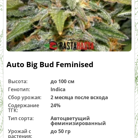
Auto Big Bud Feminised
Высота:
до 100 см
Генотип:
Indica
Сбор урожая:
2 месяца после всхода
Содержание
24%
ТГК:
Тип сорта:
Автоцветущий
феминизированный
Урожай с
до 50 гр
растения: