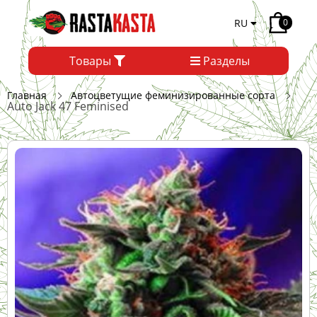
RU
0
Товары
Разделы
Главная
Автоцветущие феминизированные сорта
Auto Jack 47 Feminised