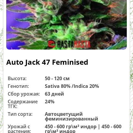
Auto Jack 47 Feminised
Высота:
50 - 120 см
Генотип:
Sativa 80% /Indica 20%
Сбор урожая:
63 дней
Содержание
24%
ТГК:
Тип сорта:
Автоцветущий
феминизированный
Урожай с
450 - 600 гр\м² индор | 450 - 600
растения:
гр\м² индор