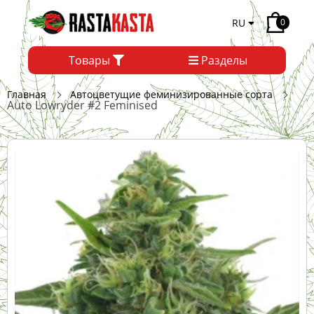
RU
0
Товары
Разделы
Главная
Автоцветущие феминизированные сорта
Auto Lowryder #2 Feminised