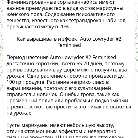
Феминизированные сорта каннабиса имеют
важное преимущество в виде кустов марихуаны
женского пола. Содержание психоактивного
вещества, известного как тетрагидроканнабинол,
превышает отметку в 20%.
Как выращивать и эффект Auto Lowryder #2
Feminised
Период цветения Auto Lowryder #2 Feminised
достаточно короткий - всего 65-70 дней, поэтому
при выращивании в аутдоре можно получить два
урожая. Одно растение способно произвести до
190 гр продукта. Растение неприхотливо в
выращивании, поэтому с его культивацией
справится и новичок. Ошибки грова, такие как
чрезмерный полив или проблемы с подкормками
стрейн с легкостью простит и это никак не скажется
на урожае.
Кусты марихуаны имеют небольшую высоту,
отличаются мощным эффектом и невероятно
сильным ароматом. Шишки покрываются слоем