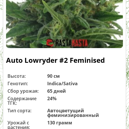
Auto Lowryder #2 Feminised
Высота:
90 см
Генотип:
Indica/Sativa
Сбор урожая:
65 дней
Содержание
24%
ТГК:
Тип сорта:
Автоцветущий
феминизированный
Урожай с
130 грамм
растения: