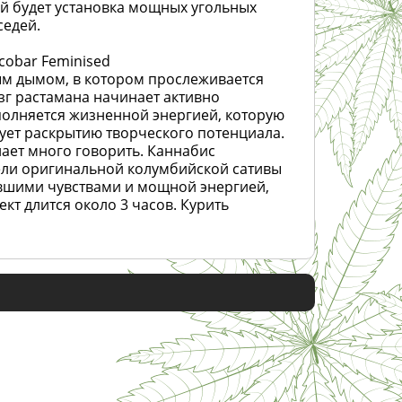
й будет установка мощных угольных
седей.
scobar Feminised
ым дымом, в котором прослеживается
зг растамана начинает активно
полняется жизненной энергией, которую
вует раскрытию творческого потенциала.
ает много говорить. Каннабис
ели оригинальной колумбийской сативы
нувшими чувствами и мощной энергией,
кт длится около 3 часов. Курить