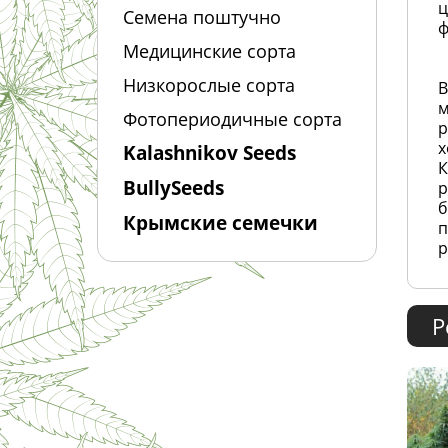
ц
Семена поштучно
ф
Медицинские сорта
Низкорослые сорта
В
м
Фотопериодичные сорта
р
х
Kalashnikov Seeds
К
BullySeeds
р
б
Крымские семечки
п
р
Р