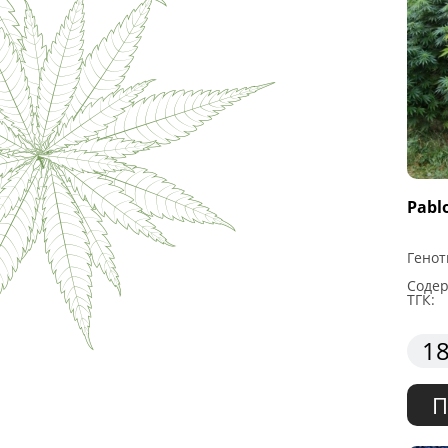
Pabl
Генот
Соде
ТГК:
18
П