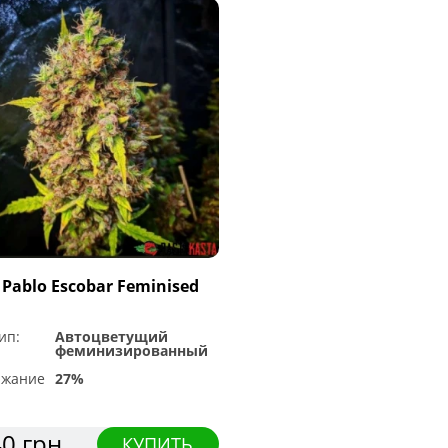
 Pablo Escobar Feminised
ип:
Автоцветущий
феминизированный
ржание
27%
0 грн.
КУПИТЬ