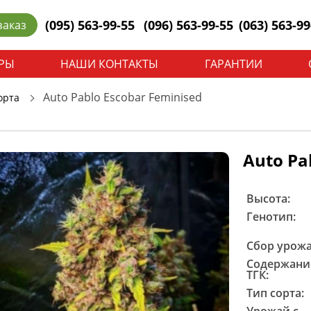
(095) 563-99-55
(096) 563-99-55
(063) 563-99
заказ
РЫ
НАШИ КОНТАКТЫ
ГАРАНТИИ
Auto Pablo Escobar Feminised
орта
Auto Pa
Высота:
Генотип:
Сбор урожа
Содержани
ТГК:
Тип сорта: