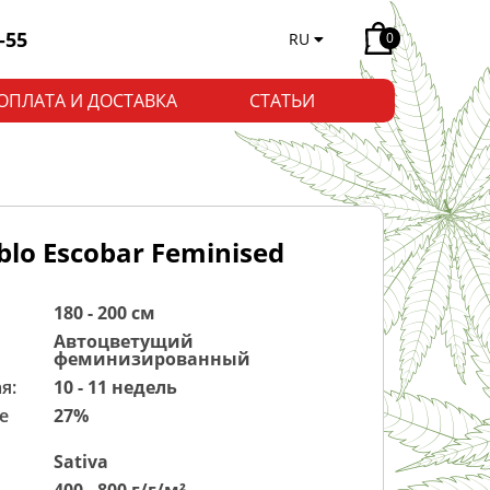
-55
RU
0
ОПЛАТА И ДОСТАВКА
СТАТЬИ
blo Escobar Feminised
180 - 200 см
Автоцветущий
феминизированный
я:
10 - 11 недель
е
27%
Sativa