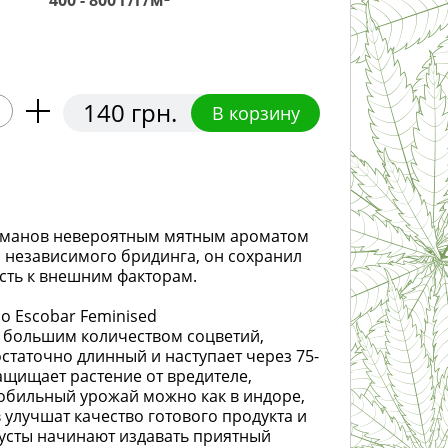
400 - 800 г/г/м²
140 грн.
В корзину
стаманов невероятным мятным ароматом
м независимого бридинга, он сохранил
ость к внешним факторам.
o Escobar Feminised
и большим количеством соцветий,
таточно длинный и наступает через 75-
ащищает растение от вредителе,
 обильный урожай можно как в индоре,
 улучшат качество готового продукта и
кусты начинают издавать приятный