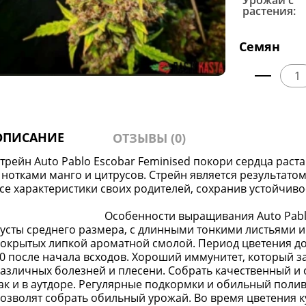
Урожай с
растения:
Семян
ОПИСАНИЕ
ОТЗЫВЫ (0)
трейн Auto Pablo Escobar Feminised покори сердца ра
 нотками манго и цитрусов. Стрейн является результато
се характеристики своих родителей, сохранив устойчив
Особенности выращивания Auto Pabl
усты среднего размера, с длинными тонкими листьями 
окрытых липкой ароматной смолой. Период цветения дос
0 после начала всходов. Хороший иммунитет, который з
азличных болезней и плесени. Собрать качественный и
ак и в аутдоре. Регулярные подкормки и обильный полив
озволят собрать обильный урожай. Во время цветения 