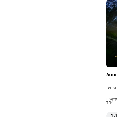
Auto
Генот
Соде
ТГК:
14