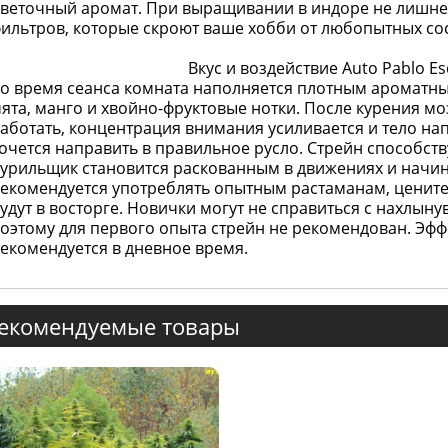
веточный аромат. При выращивании в индоре не лишне
ильтров, которые скроют ваше хобби от любопытных со
Вкус и воздействие Auto Pablo E
о время сеанса комната наполняется плотным ароматн
ята, манго и хвойно-фруктовые нотки. После курения мо
аботать, концентрация внимания усиливается и тело на
очется направить в правильное русло. Стрейн способст
урильщик становится раскованным в движениях и начин
екомендуется употреблять опытным растаманам, ценит
удут в восторге. Новички могут не справиться с нахлы
оэтому для первого опыта стрейн не рекомендован. Эффе
екомендуется в дневное время.
екомендуемые товары