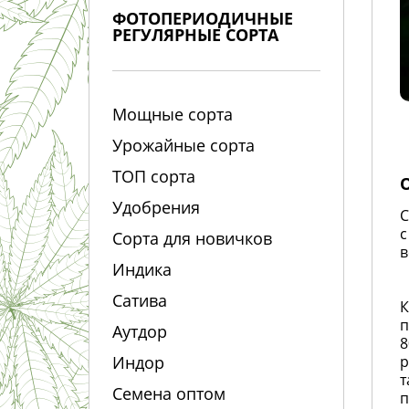
ФОТОПЕРИОДИЧНЫЕ
РЕГУЛЯРНЫЕ СОРТА
Мощные сорта
Урожайные сорта
ТОП сорта
Удобрения
С
с
Сорта для новичков
в
Индика
Сатива
К
п
Аутдор
8
Индор
р
т
Семена оптом
п