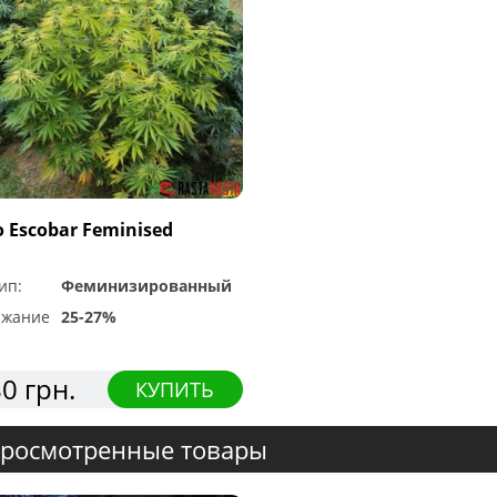
o Escobar Feminised
ип:
Феминизированный
ржание
25-27%
0 грн.
КУПИТЬ
росмотренные товары