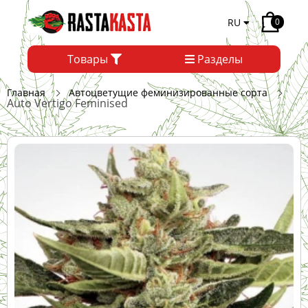
RU
0
Товары
Разделы
Главная
Автоцветущие феминизированные сорта
Auto Vertigo Feminised