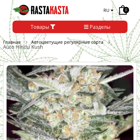
RU
0
Товары
Разделы
Главная
Автоцветущие регулярные сорта
Auto Hindu Kush