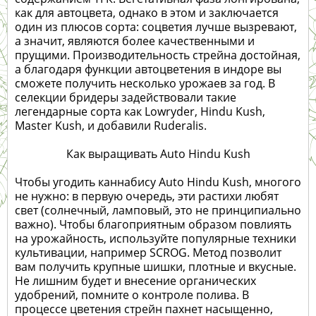
как для автоцвета, однако в этом и заключается
один из плюсов сорта: соцветия лучше вызревают,
а значит, являются более качественными и
прущими. Производительность стрейна достойная,
а благодаря функции автоцветения в индоре вы
сможете получить несколько урожаев за год. В
селекции бридеры задействовали такие
легендарные сорта как Lowryder, Hindu Kush,
Master Kush, и добавили Ruderalis.
Как выращивать Auto Hindu Kush
Чтобы угодить каннабису Auto Hindu Kush, многого
не нужно: в первую очередь, эти растихи любят
свет (солнечный, ламповый, это не принципиально
важно). Чтобы благоприятным образом повлиять
на урожайность, используйте популярные техники
культивации, например SCROG. Метод позволит
вам получить крупные шишки, плотные и вкусные.
Не лишним будет и внесение органических
удобрений, помните о контроле полива. В
процессе цветения стрейн пахнет насыщенно,