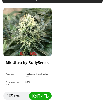
Mk Ultra by BullySeeds
Генотип:
SativaIndica domin
ant
Содержание
23%
ТГК:
КУПИТЬ
105 грн.