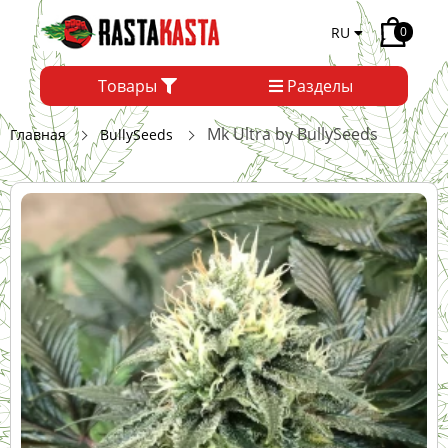
RU
0
Товары
Разделы
Mk Ultra by BullySeeds
Главная
BullySeeds