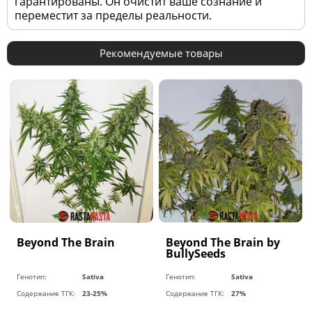
гарантированы. Он очистит ваше сознание и
переместит за пределы реальности.
Рекомендуемые товары
Beyond The Brain
Beyond The Brain by
BullySeeds
Генотип:
Sativa
Генотип:
Sativa
Содержание ТГК:
23-25%
Содержание ТГК:
27%