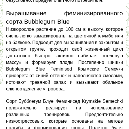
безусловно, порадует опытного потребителя.  
Выращивание феминизированного 
сорта Bubblegum Blue 
Низкорослое растение до 100 см в высоту, которое 
очень легко замаскировать на цветочной клумбе или 
на балконе. Подходит для выращивания в закрытом и 
открытом грунте, проходит свой жизненный цикл 
достаточно быстро, активно набирает «зеленую 
массу» и формирует плоды. Постепенно шишки 
Bubblegum Blue Feminised Крымские Семечки 
приобретают синий оттенок и наполняются смолами, 
источают травяной запах и вызывают обильное 
слюноотделение у гровера.   
Сорт Бубблегум Блуе Феминисед Krymskie Semechki 
положительно реагирует на использование 
различных тренировок. Предпочтительно 
низкострессовых, которые основаны на методе 
подгиба и формирования кроны. Полезно будет 