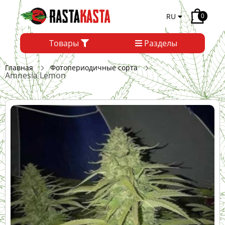
RU
0
Товары
Разделы
Главная
Фотопериодичные сорта
Amnesia Lemon