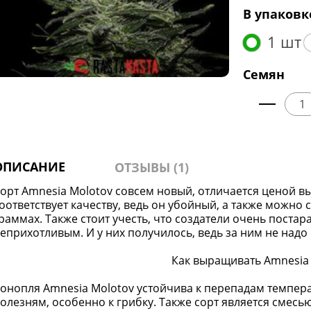
В упаковк
1 шт
Семян
ОПИСАНИЕ
ОТЗЫВЫ (1)
орт Amnesia Molotov совсем новый, отличается ценой в
оответствует качеству, ведь он убойный, а также можно
раммах. Также стоит учесть, что создатели очень постар
еприхотливым. И у них получилось, ведь за ним не надо
Как выращивать Amnesia
онопля Amnesia Molotov устойчива к перепадам темпера
олезням, особенно к грибку. Также сорт является смесью