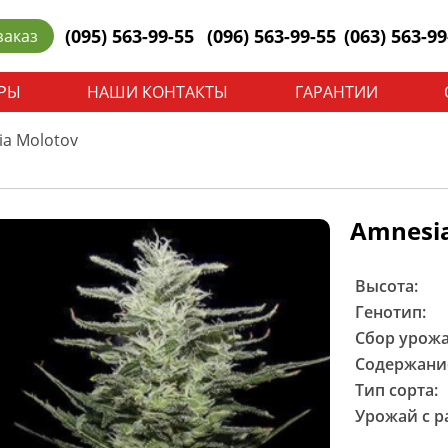
(095) 563-99-55
(096) 563-99-55
(063) 563-99
заказ
РЫ
НАШИ КОНТАКТЫ
ГАРАНТИИ
a Molotov
Amnesia
Высота:
Генотип:
Сбор урожа
Содержание
Тип сорта:
Урожай с р