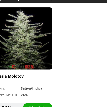
sia Molotov
ип:
Sativa/Indica
жание ТГК:
24%