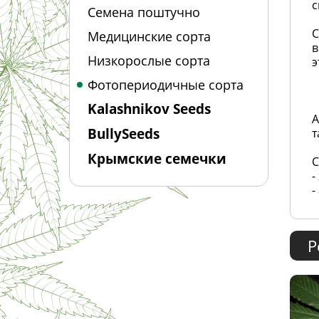
с
Семена поштучно
С
Медицинские сорта
в
Низкорослые сорта
э
Фотопериодичные сорта
Kalashnikov Seeds
А
BullySeeds
т
Крымские семечки
С
-
-
Р