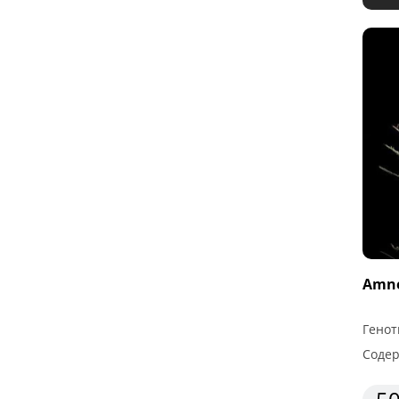
Amne
Генот
Содер