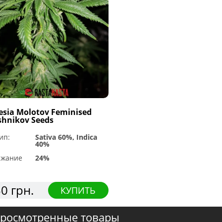
sia Molotov Feminised
shnikov Seeds
ип:
Sativa 60%, Indica
40%
ржание
24%
0 грн.
КУПИТЬ
росмотренные товары