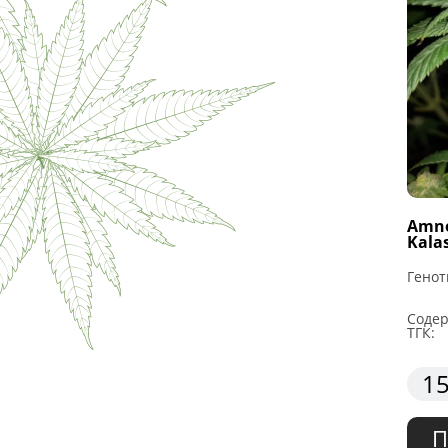
Amne
Kala
Генот
Соде
ТГК:
15
П