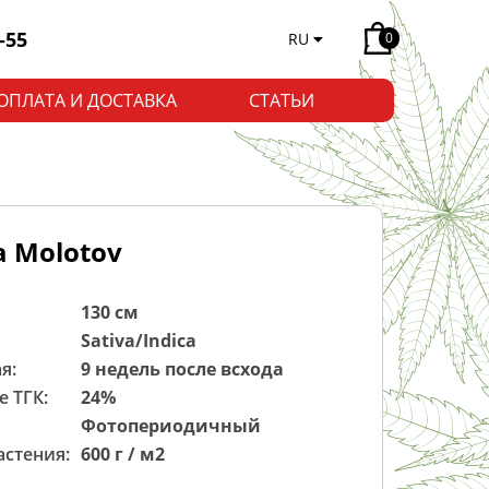
-55
RU
0
ОПЛАТА И ДОСТАВКА
СТАТЬИ
 Molotov
130 см
Sativa/Indica
я:
9 недель после всхода
 ТГК:
24%
Фотопериодичный
астения:
600 г / м2