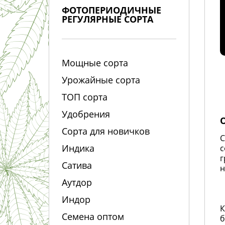
ФОТОПЕРИОДИЧНЫЕ
РЕГУЛЯРНЫЕ СОРТА
Мощные сорта
Урожайные сорта
ТОП сорта
Удобрения
Сорта для новичков
С
Индика
с
г
Сатива
н
Аутдор
Индор
К
Семена оптом
б