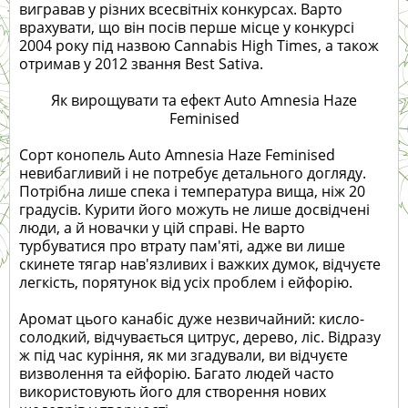
вигравав у різних всесвітніх конкурсах. Варто
врахувати, що він посів перше місце у конкурсі
2004 року під назвою Cannabis High Times, а також
отримав у 2012 звання Best Sativa.
Як вирощувати та ефект Auto Amnesia Haze
Feminised
Сорт конопель Auto Amnesia Haze Feminised
невибагливий і не потребує детального догляду.
Потрібна лише спека і температура вища, ніж 20
градусів. Курити його можуть не лише досвідчені
люди, а й новачки у цій справі. Не варто
турбуватися про втрату пам'яті, адже ви лише
скинете тягар нав'язливих і важких думок, відчуєте
легкість, порятунок від усіх проблем і ейфорію.
Аромат цього канабіс дуже незвичайний: кисло-
солодкий, відчувається цитрус, дерево, ліс. Відразу
ж під час куріння, як ми згадували, ви відчуєте
визволення та ейфорію. Багато людей часто
використовують його для створення нових