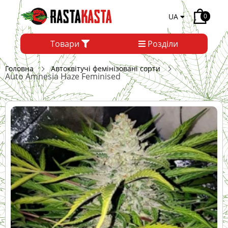
UA
0
Товари
Розділи
Головна
Автоквітучі фемінізовані сорти
Auto Amnesia Haze Feminised