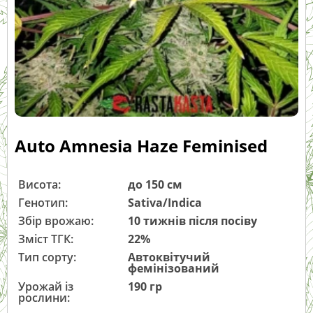
Auto Amnesia Haze Feminised
Висота:
до 150 см
Генотип:
Sativa/Indica
Збір врожаю:
10 тижнів після посіву
Зміст ТГК:
22%
Тип сорту:
Автоквітучий
фемінізований
Урожай із
190 гр
рослини: