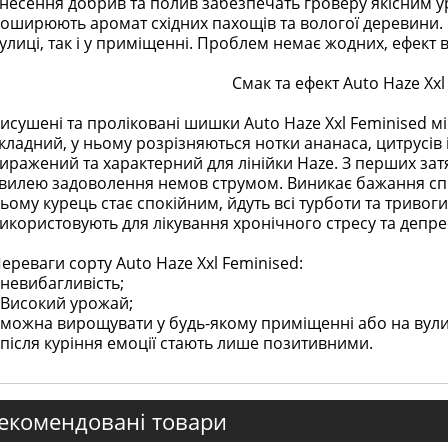
несення добрив та полив забезпечать гроверу якісним ур
оширюють аромат східних пахощів та вологої деревини.
улиці, так і у приміщенні. Проблем немає жодних, ефект
Смак та ефект Auto Haze Xxl
исушені та проліковані шишки Auto Haze Xxl Feminised м
кладний, у ньому розрізняються нотки ананаса, цитрусів 
иражений та характерний для лінійки Haze. З перших з
вилею задоволення немов струмом. Виникає бажання спіл
ьому курець стає спокійним, йдуть всі турботи та триво
икористовують для лікування хронічного стресу та депрес
ереваги сорту Auto Haze Xxl Feminised:
 невибагливість;
 Високий урожай;
 можна вирощувати у будь-якому приміщенні або на вули
 після куріння емоції стають лише позитивними.
екомендовані товари