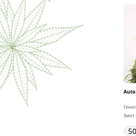
Auto
Генот
Зміст 
50