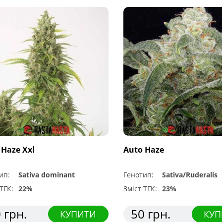
 Haze Xxl
Auto Haze
ип:
Sativa dominant
Генотип:
Sativa/Ruderalis
ТГК:
22%
Зміст ТГК:
23%
 грн.
50 грн.
КУПИТИ
КУП