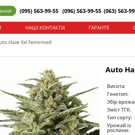
(095) 563-99-55
(096) 563-99-55
(063) 563-99
лення
И
НАШІ КОНТАКТИ
ГАРАНТІЇ
uto Haze Xxl Feminised
Auto Ha
Висота:
Генотип:
Збір врожа
Зміст ТГК:
Тип сорту:
Урожай із
рослини: