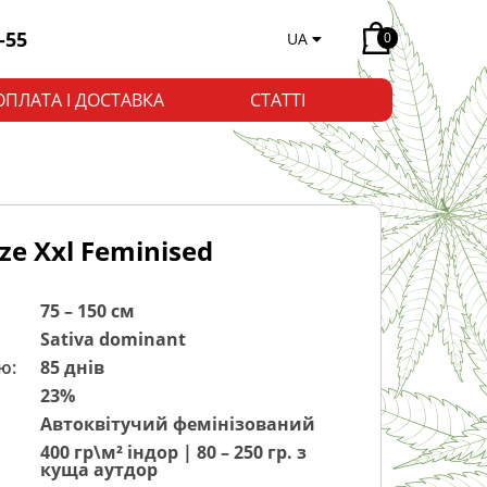
-55
UA
0
ОПЛАТА І ДОСТАВКА
СТАТТІ
ze Xxl Feminised
75 – 150 см
Sativa dominant
ю:
85 днів
23%
Автоквітучий фемінізований
400 гр\м² індор | 80 – 250 гр. з
куща аутдор