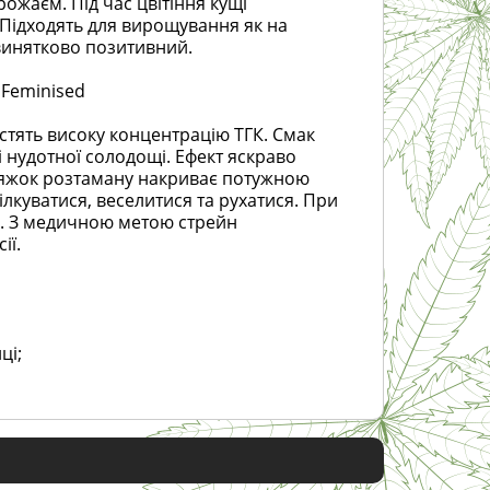
ожаєм. Під час цвітіння кущі
 Підходять для вирощування як на
 винятково позитивний.
 Feminised
істять високу концентрацію ТГК. Смак
і нудотної солодощі. Ефект яскраво
атяжок розтаману накриває потужною
куватися, веселитися та рухатися. При
ги. З медичною метою стрейн
ії.
ці;