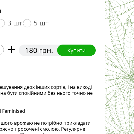
і
3 шт
5 шт
180 грн.
Купити
ещування двох інших сортів, і на виході
на бути спокійними без нього точно не
l Feminised
хорошого врожаю не потрібно прикладати
 рясно просочені смолою. Регулярне