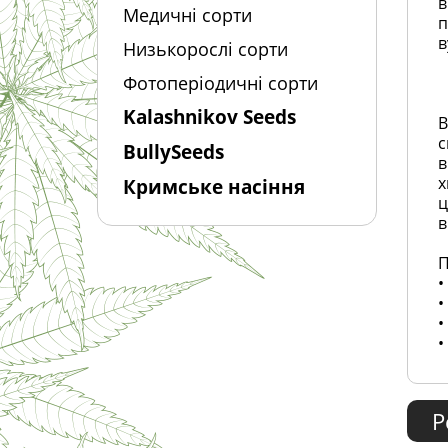
в
Медичні сорти
п
в
Низькорослі сорти
Фотоперіодичні сорти
Kalashnikov Seeds
В
с
BullySeeds
в
х
Кримське насіння
ц
в
П
•
•
•
•
Р