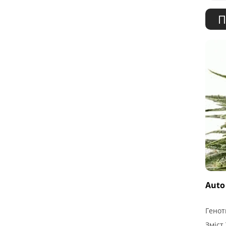
П
Auto
Генот
Зміст 