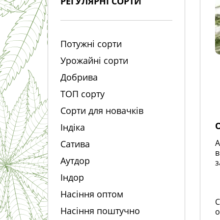
РЕГУЛЯРНІ СОРТИ
Потужні сорти
Урожайні сорти
Добрива
ТОП сорту
Сорти для новачків
Індіка
A
Сатива
в
Аутдор
з
Індор
Насіння оптом
С
Насіння поштучно
о