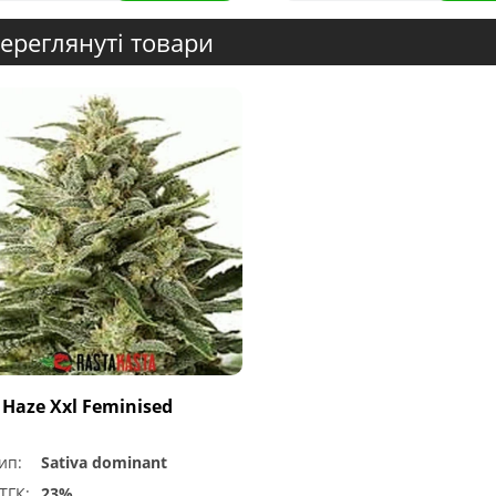
ереглянуті товари
 Haze Xxl Feminised
ип:
Sativa dominant
ТГК:
23%