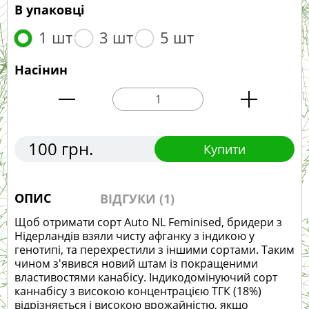
В упаковці
1 шт
3 шт
5 шт
Насінин
100 грн.
Купити
ОПИС
ВІДГУКИ (1)
Щоб отримати сорт Auto NL Feminised, бридери з
Нідерландів взяли чисту афганку з індикою у
генотипі, та перехрестили з іншими сортами. Таким
чином з'явився новий штам із покращеними
властивостями канабісу. Індикодомінуючий сорт
каннабісу з високою концентрацією ТГК (18%)
відрізняється і високою врожайністю, якщо