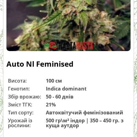
Auto Nl Feminised
Висота:
100 см
Генотип:
Indica dominant
Збір врожаю:
50 - 60 днів
Зміст ТГК:
21%
Тип сорту:
Автоквітучий фемінізований
Урожай із
500 гр\м² індор | 350 – 450 гр. з
рослини:
куща аутдор