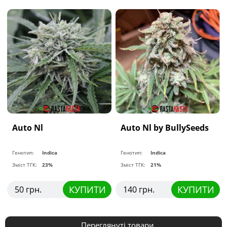
Auto Nl
Auto Nl by BullySeeds
Генотип:
Indica
Генотип:
Indica
Зміст ТГК:
23%
Зміст ТГК:
21%
КУПИТИ
КУПИТИ
50 грн.
140 грн.
Переглянуті товари