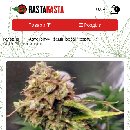
UA
0
Товари
Розділи
Головна
Автоквітучі фемінізовані сорти
Auto Nl Feminised