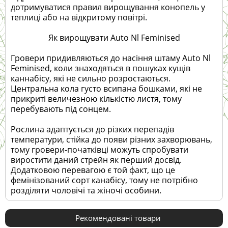
дотримуватися правил вирощування конопель у
теплиці або на відкритому повітрі.
Як вирощувати Auto Nl Feminised
Гровери придивляються до насіння штаму Auto Nl
Feminised, коли знаходяться в пошуках кущів
каннабісу, які не сильно розростаються.
Центральна кола густо всипана бошками, які не
прикриті величезною кількістю листя, тому
перебувають під сонцем.
Рослина адаптується до різких перепадів
температури, стійка до появи різних захворювань,
тому гровери-початківці можуть спробувати
виростити даний стрейн як перший досвід.
Додатковою перевагою є той факт, що це
фемінізований сорт канабісу, тому не потрібно
розділяти чоловічі та жіночі особини.
Рекомендовані товари