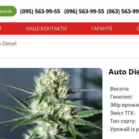
(095) 563-99-55
(096) 563-99-55
(063) 563-99
лення
И
НАШІ КОНТАКТИ
ГАРАНТІЇ
 Diesel
Auto Di
Висота:
Генотип:
Збір врожа
Зміст ТГК:
Тип сорту:
Урожай із 