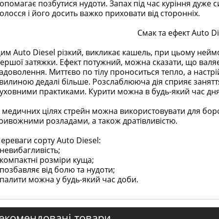
опомагає позбутися нудоти. Запах під час куріння дуже сил
олосся і його досить важко приховати від сторонніх.
Смак та ефект Auto Di
им Auto Diesel різкий, викликає кашель, при цьому неймов
ершої затяжки. Ефект потужний, можна сказати, що валяє 
адоволення. Миттєво по тілу проноситься тепло, а настр
вилиною дедалі більше. Розслаблююча дія сприяє занятт
уховними практиками. Курити можна в будь-який час дня т
 медичних цілях стрейн можна використовувати для бор
ривожними розладами, а також дратівливістю.
ереваги сорту Auto Diesel:
 невибагливість;
 компактні розміри куща;
 позбавляє від болю та нудоти;
 палити можна у будь-який час доби.
екомендовані товари