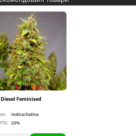
 Diesel Feminised
ип:
Indica/Sativa
ТГК:
23%