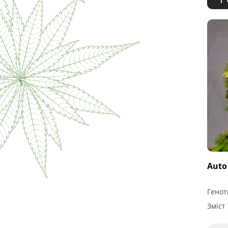
Auto
Генот
Зміст 