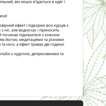
ьний, він міцно в'їдається в одяг і
esel
ірний ефект і підкорює всіх курців з
з ніг, але водночас і приносить
ій починає підніматися з кожною
ям йогою, медитаціями та різними
а ночі, а ефект триває дві години.
отьби з нудотою, депресивними та