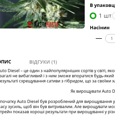
В упаковц
1 шт
Насінин
ОПИС
ВІДГУКИ (1)
uto Diesel – це один з найпопулярніших сортів у світі, я
загалі не вибагливий і з ним зможе впоратися будь-який
езультаті схрещування сативи з гібридом, що за своїми х
Як вирощувати Auto D
початку Auto Diesel був розроблений для вирощування у
асу зусиль, щоб він був витривалим. Але вирощувати мож
трейн показав хороші результати при вирощуванні у різни