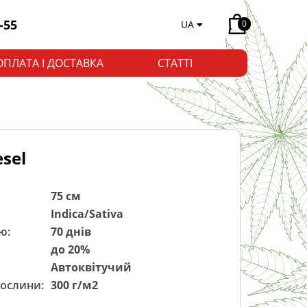
-55
UA
0
ОПЛАТА І ДОСТАВКА
СТАТТІ
esel
75 см
Indica/Sativa
ю:
70 днів
до 20%
Автоквітучий
рослини:
300 г/м2