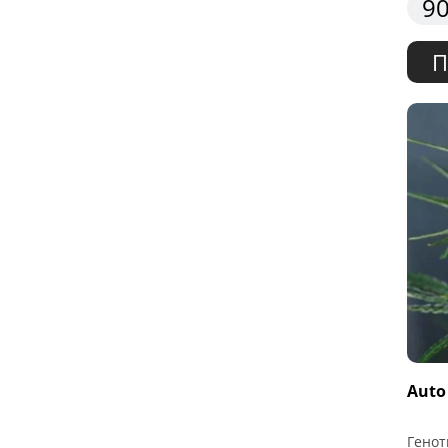
90
П
Auto
Генот