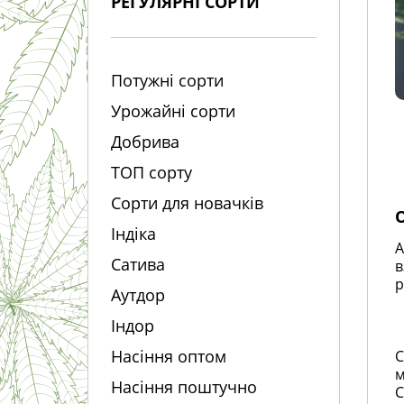
РЕГУЛЯРНІ СОРТИ
Потужні сорти
Урожайні сорти
Добрива
ТОП сорту
Сорти для новачків
Індіка
A
Сатива
в
р
Аутдор
Індор
Насіння оптом
С
м
Насіння поштучно
С