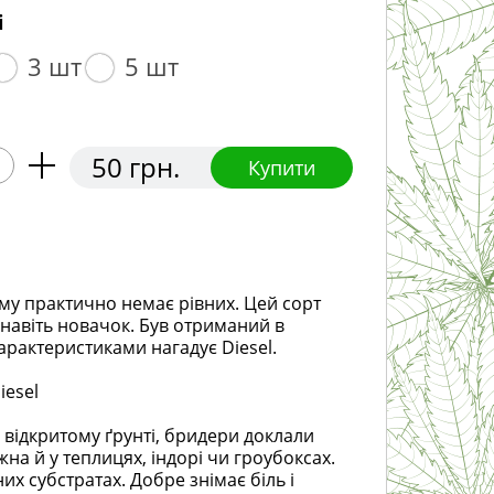
і
3 шт
5 шт
50 грн.
Купити
кому практично немає рівних. Цей сорт
 навіть новачок. Був отриманий в
арактеристиками нагадує Diesel.
iesel
 відкритому ґрунті, бридери доклали
на й у теплицях, індорі чи гроубоксах.
х субстратах. Добре знімає біль і