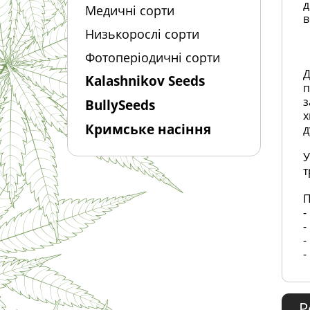
д
Медичні сорти
в
Низькорослі сорти
Фотоперіодичні сорти
Д
Kalashnikov Seeds
п
з
BullySeeds
х
Кримське насіння
д
У
т
П
-
-
-
-
Р