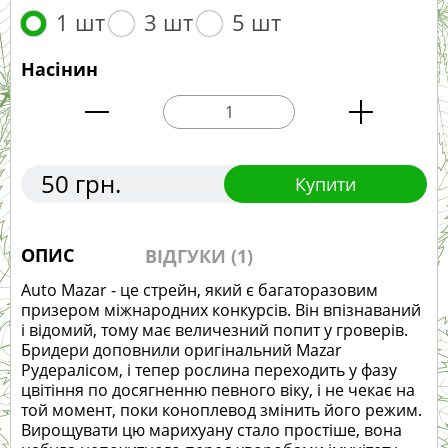
1 шт
3 шт
5 шт
Насінин
50 грн.
Купити
ОПИС
ВІДГУКИ (1)
Auto Mazar - це стрейн, який є багаторазовим
призером міжнародних конкурсів. Він впізнаваний
і відомий, тому має величезний попит у гроверів.
Бридери доповнили оригінальний Mazar
Рудералісом, і тепер рослина переходить у фазу
цвітіння по досягненню певного віку, і не чекає на
той момент, поки коноплевод змінить його режим.
Вирощувати цю марихуану стало простіше, вона