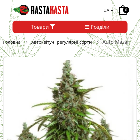
UA
0
Товари
Розділи
Auto Mazar
Головна
Автоквітучі регулярні сорти