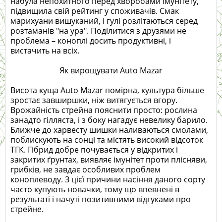
набула непохитного перед хворобами імунітету,
підвищила свій рейтинг у споживачів. Смак
марихуани вишуканий, і гулі розлітаються серед
розтаманів "на ура". Поділитися з друзями не
проблема – коноплі досить продуктивні, і
вистачить на всіх.
Як вирощувати Auto Mazar
Висота куща Auto Mazar помірна, культура більше
зростає завширшки, ніж витягується вгору.
Врожайність стрейна пояснити просто: рослина
занадто гілляста, і з боку нагадує невелику барило.
Ближче до харвесту шишки наливаються смолами,
поблискують на сонці та містять високий відсоток
ТГК. Гібрид добре почувається у відкритих і
закритих ґрунтах, виявляє імунітет проти плісняви,
грибків, не завдає особливих проблем
коноплеводу. З цієї причини насіння даного сорту
часто купують новачки, тому що впевнені в
результаті і начуті позитивними відгуками про
стрейне.