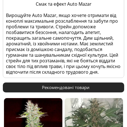
Смак та ефект Auto Mazar
Вирощуйте Auto Mazar, якщо хочете отримати від
коноплі максимальне розслаблення та забути про
проблеми та тривоги. Стрейн допоможе
позбавитися безсоння, налагодить апетит,
покращить загальне самопочуття. Дим щільний,
ароматний, із хвойними нотами. Має землистий
присмак із домішкою сандалу, подобається
гурманам та шанувальникам східної культури. Цей
стрейн для тих розтаманів, які не бояться віддати
своє тіло під вплив трави, і при цьому хочуть якісно
відпочити після складного трудового дня.
Рекомендовані товари