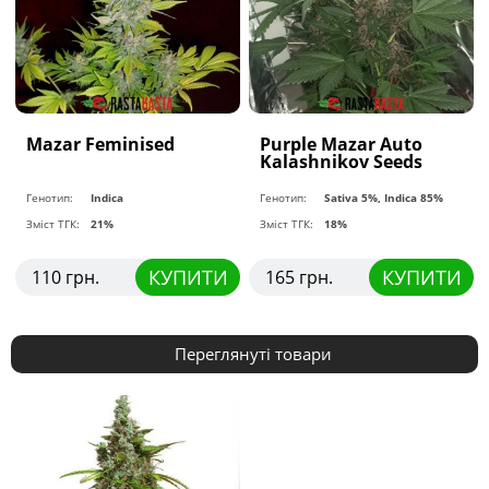
Mazar Feminised
Purple Mazar Auto
Kalashnikov Seeds
Генотип:
Indica
Генотип:
Sativa 5%, Indica 85%
Зміст ТГК:
21%
Зміст ТГК:
18%
КУПИТИ
КУПИТИ
110 грн.
165 грн.
Переглянуті товари