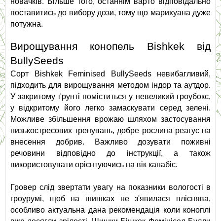
новачків. Більше того, останнім варто відповідально 
поставитись до вибору дози, тому що марихуана дуже 
потужна.
Вирощування конопель Bishkek від 
BullySeeds
Сорт Bishkek Feminised BullySeeds невибагливий, 
підходить для вирощування методом індор та аутдор. 
У закритому ґрунті поміститься у невеликий гроубокс, 
у відкритому його легко замаскувати серед зелені. 
Можливе збільшення врожаю шляхом застосування 
низькостресових тренувань, добре рослина реагує на 
внесення добрив. Важливо дозувати поживні 
речовини відповідно до інструкції, а також 
використовувати орієнтуючись на вік канабіс.
Гровер слід звертати увагу на показники вологості в 
гроурумі, щоб на шишках не з'явилася пліснява, 
особливо актуальна дана рекомендація коли коноплі 