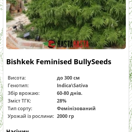
Bishkek Feminised BullySeeds
Висота:
до 300 см
Генотип:
Indica\Sativa
Збір врожаю:
60-80 днів.
Зміст ТГК:
28%
Тип сорту:
Фемінізований
Урожай із рослини:
2000 гр
Насінин