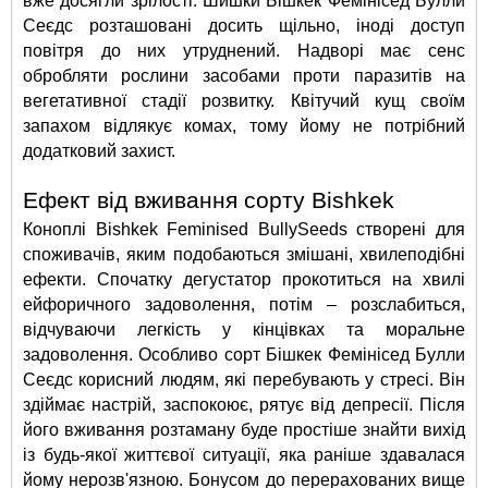
вже досягли зрілості. Шишки Бішкек Фемінісед Булли 
Сеєдс розташовані досить щільно, іноді доступ 
повітря до них утруднений. Надворі має сенс 
обробляти рослини засобами проти паразитів на 
вегетативної стадії розвитку. Квітучий кущ своїм 
запахом відлякує комах, тому йому не потрібний 
додатковий захист.
Ефект від вживання сорту Bishkek
Коноплі Bishkek Feminised BullySeeds створені для 
споживачів, яким подобаються змішані, хвилеподібні 
ефекти. Спочатку дегустатор прокотиться на хвилі 
ейфоричного задоволення, потім – розслабиться, 
відчуваючи легкість у кінцівках та моральне 
задоволення. Особливо сорт Бішкек Фемінісед Булли 
Сеєдс корисний людям, які перебувають у стресі. Він 
здіймає настрій, заспокоює, рятує від депресії. Після 
його вживання розтаману буде простіше знайти вихід 
із будь-якої життєвої ситуації, яка раніше здавалася 
йому нерозв'язною. Бонусом до перерахованих вище 