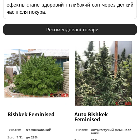
ефектів стане здоровий і глибокий сон через деякий 
час після покура.
Рекомендовані товари
Bishkek Feminised
Auto Bishkek
Feminised
Генотип:
Фемінізований
Генотип:
Автоквітучий фемінізов
аний
Зміст ТГК:
до 28%.