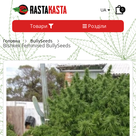
UA
0
Товари
Розділи
Головна
BullySeeds
Bishkek Feminised BullySeeds