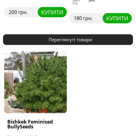
Зміст
28%
ТГК:
КУПИТИ
200 грн.
КУПИТИ
180 грн.
Переглянуті товари
Bishkek Feminised
BullySeeds