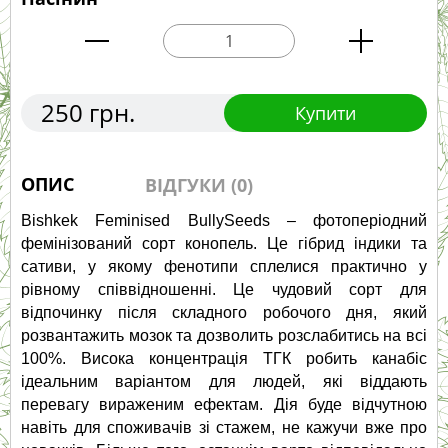
250 грн.
Купити
ОПИС
ВІДГУКИ (0)
Bishkek Feminised BullySeeds – фотоперіодний 
фемінізований сорт конопель. Це гібрид індики та 
сативи, у якому фенотипи сплелися практично у 
рівному співвідношенні. Це чудовий сорт для 
відпочинку після складного робочого дня, який 
розвантажить мозок та дозволить розслабитись на всі 
100%. Висока концентрація ТГК робить канабіс 
ідеальним варіантом для людей, які віддають 
перевагу вираженим ефектам. Дія буде відчутною 
навіть для споживачів зі стажем, не кажучи вже про 