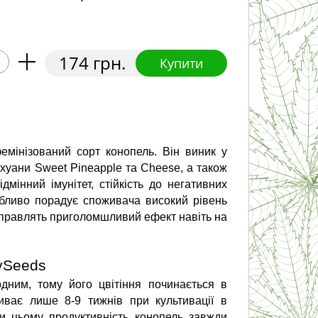
174 грн.
Купити
мінізований сорт конопель. Він виник у 
уани Sweet Pineapple та Cheese, а також 
інний імунітет, стійкість до негативних 
бливо порадує споживача високий рівень 
справлять приголомшливий ефект навіть на 
lySeeds
ним, тому його цвітіння починається в 
ває лише 8-9 тижнів при культивації в 
и цьому продуктивність конопель завжди 