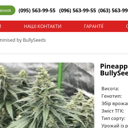
(095) 563-99-55
(096) 563-99-55
(063) 563-99
лення
И
НАШІ КОНТАКТИ
ГАРАНТІЇ
inised by BullySeeds
Pineapp
BullySe
Висота:
Генотип:
Збір врожа
Зміст ТГК:
Тип сорту:
Урожай із 