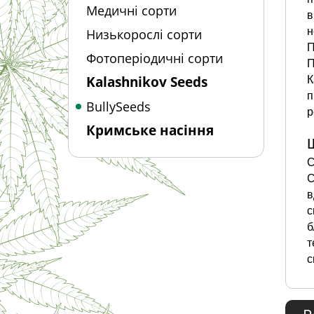
Медичні сорти
в
н
Низькорослі сорти
П
Фотоперіодичні сорти
П
Kalashnikov Seeds
К
п
BullySeeds
р
Кримське насіння
С
С
в
с
б
т
с