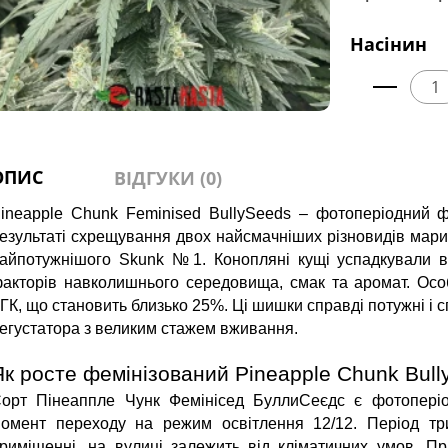
Насінин
ОПИС
ВІДГУКИ (0)
ineapple Chunk Feminised BullySeeds – фотоперіодний фе
езультаті схрещування двох найсмачніших різновидів марих
айпотужнішого Skunk №1. Конопляні кущі успадкували відм
акторів навколишнього середовища, смак та аромат. Осо
ГК, що становить близько 25%. Ці шишки справді потужні і 
егустатора з великим стажем вживання.
Як росте фемінізований Pineapple Chunk Bul
орт Пінеаппле Чунк Фемінісед БуллиСеєдс є фотоперіод
омент переходу на режим освітлення 12/12. Період три
риміщенні, на вулиці залежить від кліматичних умов. Пр