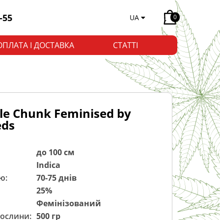
-55
UA
0
ОПЛАТА І ДОСТАВКА
СТАТТІ
le Chunk Feminised by
eds
до 100 см
Indica
ю:
70-75 днів
25%
Фемінізований
рослини:
500 гр