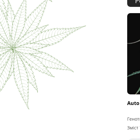
Р
Auto
Генот
Зміст 