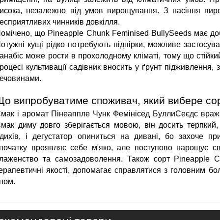
исока, незалежно від умов вирощування. З насіння вирос
есприятливих чинників довкілля.
омічено, що Pineapple Chunk Feminised BullySeeds має добр
отужні кущі рідко потребують підпірки, можливе застосува
анабіс може рости в прохолодному кліматі, тому що стійкий
роцесі культивації садівник вносить у ґрунт підживлення,
ечовинами.
Що випробуватиме споживач, який вибере со
мак і аромат Пінеаппле Чунк Фемінісед БуллиСеєдс вража
мак диму довго зберігається мовою, він досить терпкий,
дихів, і дегустатор опиниться на дивані, бо захоче пр
початку проявляє себе м'яко, але поступово нарощує сво
лаженство та самозадоволення. Також сорт Pineapple Ch
ерапевтичні якості, допомагає справлятися з головним бол
ном.