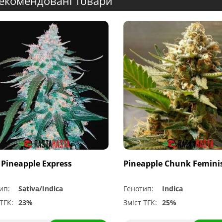
екомендовані товари
 Pineapple Express
Pineapple Chunk Femini
ип:
Sativa/Indica
Генотип:
Indica
ТГК:
23%
Зміст ТГК:
25%