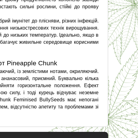
тають сильні рослини, стійкі до прояву 
ий імунітет до плісняви, різних інфекцій. 
ння низькостресових технік вирощування. 
 до низьких температур. Ідеально, якщо в 
 збагачує живильне середовище корисними 
рт Pineapple Chunk
ючий, із землістими нотами, окриляючий. 
 ананасовий, приємний. Буквально кілька 
ийняти горизонтальне положення. Ефект 
ю силу, і тоді курець відчуває неземне 
unk Feminised BullySeeds має непогані 
ем, відсутністю апетиту та проблемами зі 