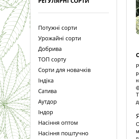
РЕГУЛЯРНІ СОРТИ
Потужні сорти
Урожайні сорти
Добрива
ТОП сорту
P
Сорти для новачків
р
Індіка
н
ф
Сатива
Т
Аутдор
д
Індор
Насіння оптом
С
м
Насіння поштучно
п