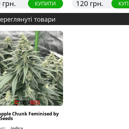
 грн.
120 грн.
КУПИТИ
КУП
ереглянуті товари
apple Chunk Feminised by
ySeeds
ип:
Indica