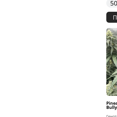
50
П
Pine
Bull
Генот