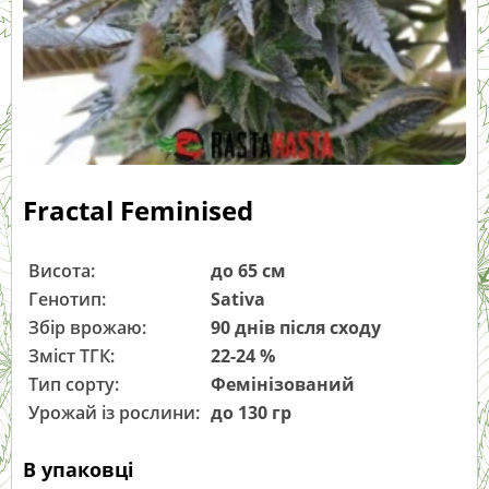
Fractal Feminised
Висота:
до 65 см
Генотип:
Sativa
Збір врожаю:
90 днів після сходу
Зміст ТГК:
22-24 %
Тип сорту:
Фемінізований
Урожай із рослини:
до 130 гр
В упаковці