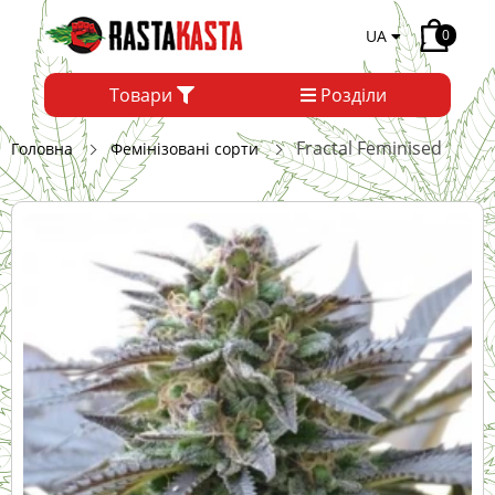
UA
0
Товари
Розділи
Fractal Feminised
Головна
Фемінізовані сорти