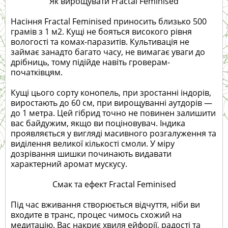
Як вирощувати Fractal Feminised
Насіння Fractal Feminised приносить близько 500
грамів з 1 м2. Кущі не бояться високого рівня
вологості та комах-паразитів. Культивація не
займає занадто багато часу, не вимагає уваги до
дрібниць, тому підійде навіть гроверам-
початківцям.
Кущі цього сорту конопель, при зростанні індорів,
виростають до 60 см, при вирощуванні аутдорів —
до 1 метра. Цей гібрид точно не повинен залишити
вас байдужим, якщо ви поціновувач. Індика
проявляється у вигляді масивного розгалуження та
виділення великої кількості смоли. У міру
дозрівання шишки починають видавати
характерний аромат мускусу.
Смак та ефект Fractal Feminised
Під час вживання створюється відчуття, ніби ви
входите в транс, процес чимось схожий на
медитацію. Вас накриє хвиля ейфорії, радості та