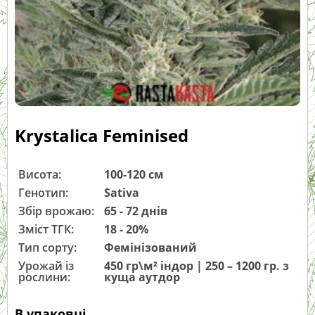
Krystalica Feminised
Висота:
100-120 см
Генотип:
Sativa
Збір врожаю:
65 - 72 днів
Зміст ТГК:
18 - 20%
Тип сорту:
Фемінізований
Урожай із
450 гр\м² індор | 250 – 1200 гр. з
рослини:
куща аутдор
В упаковці