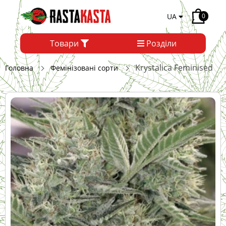
UA
0
Товари
Розділи
Krystalica Feminised
Головна
Фемінізовані сорти