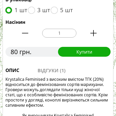
1 шт
3 шт
5 шт
Насінин
80 грн.
Купити
ОПИС
ВІДГУКИ (1)
Krystalica Feminised з високим вмістом ТГК (20%)
відноситься до фемінізованих сортів марихуани.
Гровери можуть доглядати тільки кущі жіночої
статі, що є особливістю фемінізованих сортів. Крім
простоти у догляді, коноплі вирізняються сильним
сативним ефектом.
Як вирощувати Krystalica Feminised