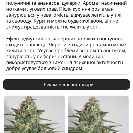
полуничні та ананасові цукерки. Аромат насичений
нотками лугових трав. Після куріння розтаман
занурюється у невагомість, відчуває легкість у тілі
та свободу. Курити можна будь-якої доби, він не
знижує працездатність і не хилить у сон.
Ефект відчутний після перших затяжок і поступово
сходить нанівець. Через 2-3 години розтаман може
хилити в сон. Усуває проблеми зі сном та апетитом,
занурюють у ейфоричні стани. У медицині
використовується зниження психічної активності і
добре усуває больовий синдром.
Рекомендовані товари