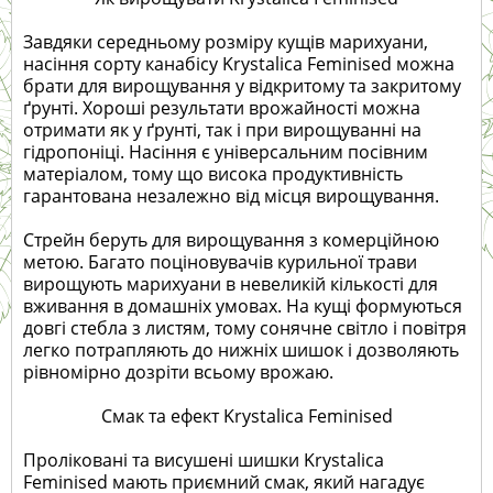
Завдяки середньому розміру кущів марихуани,
насіння сорту канабісу Krystalica Feminised можна
брати для вирощування у відкритому та закритому
ґрунті. Хороші результати врожайності можна
отримати як у ґрунті, так і при вирощуванні на
гідропоніці. Насіння є універсальним посівним
матеріалом, тому що висока продуктивність
гарантована незалежно від місця вирощування.
Стрейн беруть для вирощування з комерційною
метою. Багато поціновувачів курильної трави
вирощують марихуани в невеликій кількості для
вживання в домашніх умовах. На кущі формуються
довгі стебла з листям, тому сонячне світло і повітря
легко потрапляють до нижніх шишок і дозволяють
рівномірно дозріти всьому врожаю.
Смак та ефект Krystalica Feminised
Проліковані та висушені шишки Krystalica
Feminised мають приємний смак, який нагадує