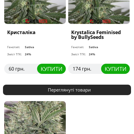
Кристаліка
Krystalica Feminised
by BullySeeds
Генотип:
Sativa
Генотип:
Sativa
Зміст ТГК:
24%
Зміст ТГК:
24%
КУПИТИ
КУПИТИ
60 грн.
174 грн.
Переглянуті товари