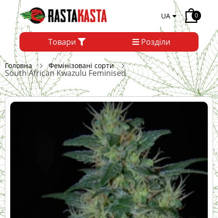
UA
0
Товари
Розділи
Головна
Фемінізовані сорти
South African Kwazulu Feminised