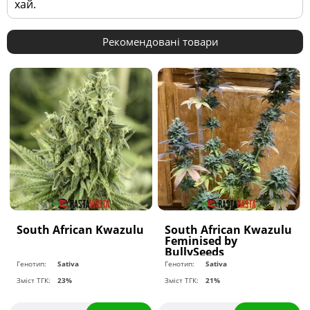
хай.
Рекомендовані товари
South African Kwazulu
South African Kwazulu
Feminised by
BullySeeds
Генотип:
Sativa
Генотип:
Sativa
Зміст ТГК:
23%
Зміст ТГК:
21%