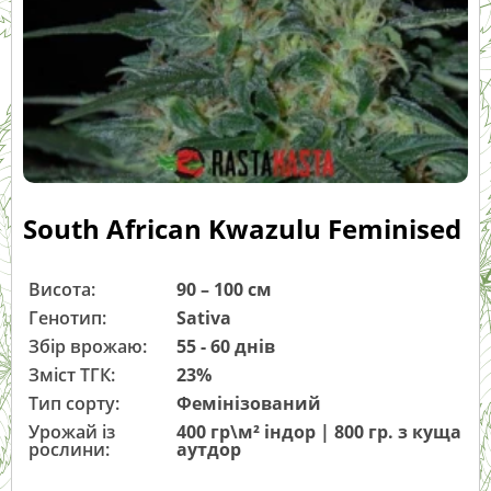
South African Kwazulu Feminised
Висота:
90 – 100 см
Генотип:
Sativa
Збір врожаю:
55 - 60 днів
Зміст ТГК:
23%
Тип сорту:
Фемінізований
Урожай із
400 гр\м² індор | 800 гр. з куща
рослини:
аутдор