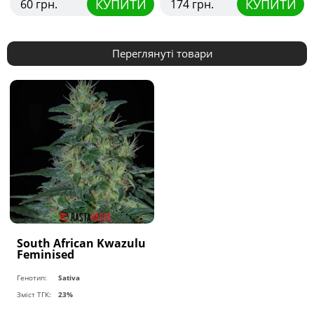
КУПИТИ
КУПИТИ
60 грн.
174 грн.
Переглянуті товари
South African Kwazulu
Feminised
Генотип:
Sativa
Зміст ТГК:
23%