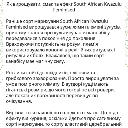
Як вирощувати, смак та ефект South African Kwazulu
Feminised
Раніше сорт марихуани South African Kwazulu
Feminised вирощувався зусиллями племені зулусів,
причому знання про культивування каннабісу
передавалися з покоління до покоління.
Враховуючи потужність на розум, плем'я
використовувало коноплі в релігійних ритуалах і
ритуальних боях. Вважалося, що такий сорт
канабісу має магічну силу.
Рослини стійкі до шкідників, плісняви та
грибкового захворювання. Просто вирощувати за
умов помірного клімату. В аутдорі кущі мають
гігантські розміри, до чого готові не всі гровери,
але показник врожайності перевищує всі
очікування.
Вирізняється наявністю солодкого смаку. Що ж до
ефекту від куріння, оскільки йдеться про сативному
сорті марихуани, то сорту властивий церебральний