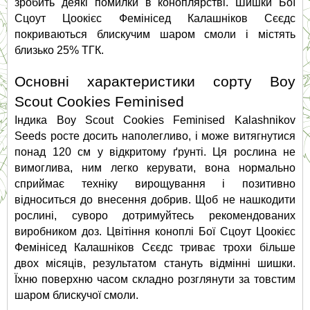
зробить деякі помилки в коноплярстві. Шишки Бої 
Сцоут Цоокієс Фемінісед Калашніков Сєєдс 
покриваються блискучим шаром смоли і містять 
близько 25% ТГК.
Основні характеристики сорту Boy 
Scout Cookies Feminised
Індика Boy Scout Cookies Feminised Kalashnikov 
Seeds росте досить наполегливо, і може витягнутися 
понад 120 см у відкритому ґрунті. Ця рослина не 
вимоглива, ним легко керувати, вона нормально 
сприймає техніку вирощування і позитивно 
відноситься до внесення добрив. Щоб не нашкодити 
рослині, суворо дотримуйтесь рекомендованих 
виробником доз. Цвітіння коноплі Бої Сцоут Цоокієс 
Фемінісед Калашніков Сєєдс триває трохи більше 
двох місяців, результатом стануть відмінні шишки. 
Їхню поверхню часом складно розглянути за товстим 
шаром блискучої смоли.