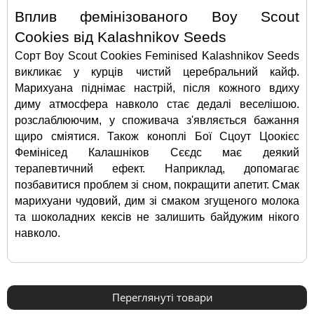
Вплив фемінізованого Boy Scout 
Cookies від Kalashnikov Seeds
Сорт Boy Scout Cookies Feminised Kalashnikov Seeds 
викликає у курців чистий церебральний кайф. 
Марихуана піднімає настрій, після кожного вдиху 
диму атмосфера навколо стає дедалі веселішою. 
розслаблюючим, у споживача з'являється бажання 
щиро сміятися. Також коноплі Бої Сцоут Цоокієс 
Фемінісед Калашніков Сєєдс має деякий 
терапевтичний ефект. Наприклад, допомагає 
позбавитися проблем зі сном, покращити апетит. Смак 
марихуани чудовий, дим зі смаком згущеного молока 
та шоколадних кексів не залишить байдужим нікого 
навколо.
Переглянуті товари