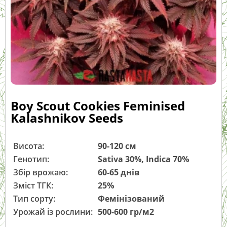
Boy Scout Cookies Feminised
Kalashnikov Seeds
Висота:
90-120 см
Генотип:
Sativa 30%, Indica 70%
Збір врожаю:
60-65 днів
Зміст ТГК:
25%
Тип сорту:
Фемінізований
Урожай із рослини:
500-600 гр/м2