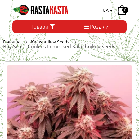
UA
0
Товари
Розділи
Головна
Kalashnikov Seeds
Boy Scout Cookies Feminised Kalashnikov Seeds