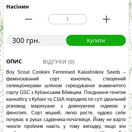
Насінин
300 грн.
Купити
ОПИС
ВІДГУКИ (0)
Boy Scout Cookies Feminised Kalashnikov Seeds – 
фемінізований сорт конопель, створений 
селекціонерами шляхом схрещування знаменитого 
сорту GSC з Кубанським Вбивцем. Поєднання генетик 
каннабісу з Кубані та США породило по суті ідеальний 
різновид марихуани з домінуючою індикою у 
фенотипі. Сорт міцний, легко росте, чудово себе 
почуває в руках садівника-початківця. Йому не варто 
чекати проблем навіть у тому випадку, якщо він 