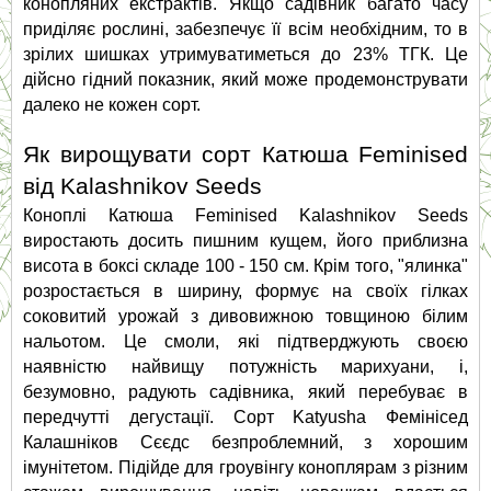
конопляних екстрактів. Якщо садівник багато часу 
приділяє рослині, забезпечує її всім необхідним, то в 
зрілих шишках утримуватиметься до 23% ТГК. Це 
дійсно гідний показник, який може продемонструвати 
далеко не кожен сорт.
Як вирощувати сорт Катюша Feminised 
від Kalashnikov Seeds
Коноплі Катюша Feminised Kalashnikov Seeds 
виростають досить пишним кущем, його приблизна 
висота в боксі складе 100 - 150 см. Крім того, "ялинка" 
розростається в ширину, формує на своїх гілках 
соковитий урожай з дивовижною товщиною білим 
нальотом. Це смоли, які підтверджують своєю 
наявністю найвищу потужність марихуани, і, 
безумовно, радують садівника, який перебуває в 
передчутті дегустації. Сорт Katyusha Фемінісед 
Калашніков Сєєдс безпроблемний, з хорошим 
імунітетом. Підійде для гроувінгу коноплярам з різним 