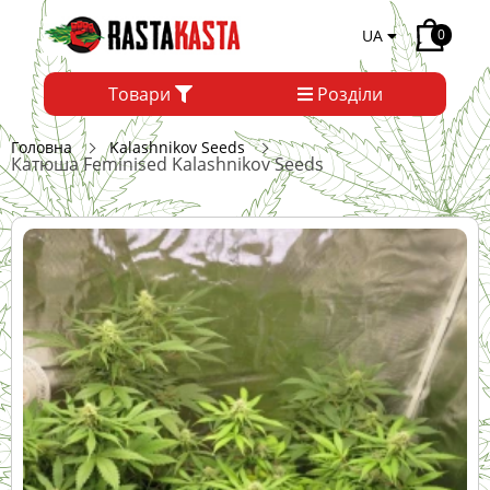
UA
0
Товари
Розділи
Головна
Kalashnikov Seeds
Катюша Feminised Kalashnikov Seeds