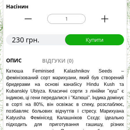
Насінин
230 грн.
Купити
ОПИС
ВІДГУКИ (0)
Катюша Feminised Kalashnikov Seeds – 
фемінізований сорт марихуани, який був створений 
бридерами на основі канабісу Hindu Kush та 
Kubanskiy Ubiyza. Класичні сорти з лінійки "куш" є 
індикою, ці гени передалися і "Катюші". Індика домінує 
в сорті на 80%, він освіжає в спеку, розслаблює, 
позбавляє больових відчуттів і стресу. Марихуана 
Katyusha Фемінісед Калашніков Сєєдс ідеально 
підходить для приготування гашишу, різних 