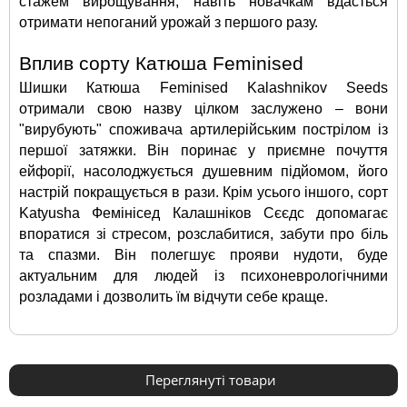
стажем вирощування, навіть новачкам вдасться 
отримати непоганий урожай з першого разу.
Вплив сорту Катюша Feminised
Шишки Катюша Feminised Kalashnikov Seeds 
отримали свою назву цілком заслужено – вони 
"вирубують" споживача артилерійським пострілом із 
першої затяжки. Він поринає у приємне почуття 
ейфорії, насолоджується душевним підйомом, його 
настрій покращується в рази. Крім усього іншого, сорт 
Katyusha Фемінісед Калашніков Сєєдс допомагає 
впоратися зі стресом, розслабитися, забути про біль 
та спазми. Він полегшує прояви нудоти, буде 
актуальним для людей із психоневрологічними 
розладами і дозволить їм відчути себе краще.
Переглянуті товари