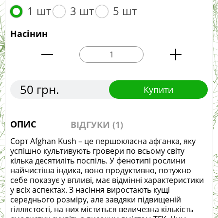
1 шт
3 шт
5 шт
Насінин
50 грн.
Купити
ОПИС
ВІДГУКИ (1)
Сорт Afghan Kush – це першокласна афганка, яку
успішно культивують гровери по всьому світу
кілька десятиліть поспіль. У фенотипі рослини
найчистіша індика, воно продуктивно, потужно
себе показує у впливі, має відмінні характеристики
у всіх аспектах. З насіння виростають кущі
середнього розміру, але завдяки підвищеній
гіллястості, на них міститься величезна кількість