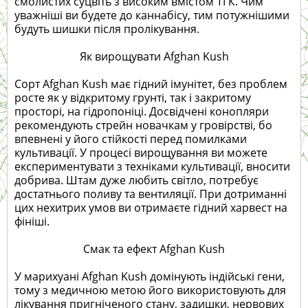
смолистих суцвіть з високим вмістом ТГК. Чим
уважніші ви будете до каннабісу, тим потужнішими
будуть шишки після пролікування.
Як вирощувати Afghan Kush
Сорт Afghan Kush має гідний імунітет, без проблем
росте як у відкритому грунті, так і закритому
просторі, на гідропоніці. Досвідчені конопляри
рекомендують стрейн новачкам у гровірстві, бо
впевнені у його стійкості перед помилками
культивації. У процесі вирощування ви можете
експериментувати з техніками культивації, вносити
добрива. Штам дуже любить світло, потребує
достатнього поливу та вентиляції. При дотриманні
цих нехитрих умов ви отримаєте гідний харвест на
фініші.
Смак та ефект Afghan Kush
У марихуані Afghan Kush домінують індійські гени,
тому з медичною метою його використовують для
лікування пригніченого стану, задишки, нервових