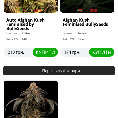
Auto Afghan Kush
Afghan Kush
Feminised by
Feminised BullySeeds
BullySeeds
Генотип:
Indica
Генотип:
Indica
Зміст ТГК:
24%
Зміст ТГК:
24%
КУПИТИ
КУПИТИ
210 грн.
174 грн.
Переглянуті товари