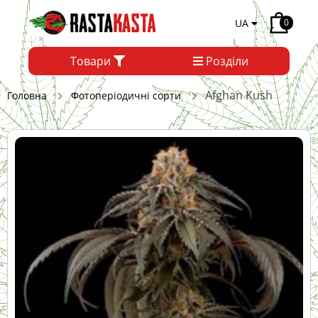
UA
0
Товари
Розділи
Afghan Kush
Головна
Фотоперіодичні сорти