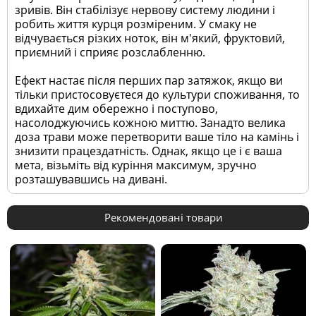
зривів. Він стабілізує нервову систему людини і
робить життя курця розміреним. У смаку не
відчувається різких ноток, він м'який, фруктовий,
приємний і сприяє розслабленню.
Ефект настає після перших пар затяжок, якщо ви
тільки пристосовуєтеся до культури споживання, то
вдихайте дим обережно і поступово,
насолоджуючись кожною миттю. Занадто велика
доза трави може перетворити ваше тіло на камінь і
знизити працездатність. Однак, якщо це і є ваша
мета, візьміть від куріння максимум, зручно
розташувавшись на дивані.
Рекомендовані товари