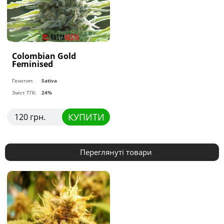
Colombian Gold
Feminised
Генотип:
Sativa
Зміст ТГК:
24%
КУПИТИ
120 грн.
Переглянуті товари