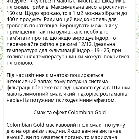
які дуже гілкуються і мають стійкість до шкідників,
плісняви, грибків. Максимальна висота рослини -
150 см. Щодо врожаю, то з 1 м2 можна зібрати до
400 г продукту. Радимо цей вид конопель для
гроверів-початківців. Вирощувати можна як у
приміщенні, так і на вулиці, але необхідно
пам'ятати про те, що якщо вирощує індор, то
перемикайте світло в режимі 12/12. Ідеальна
температура для культивації індор - 19 - 25, при
коливаннях температур шишки можуть покритися
пліснявою.
Під час цвітіння кімнатою поширюється
інтенсивний запах, тому потужна система
фільтрації вбереже вас від цікавості сусідів. Шишки
мають лимонний смак, який підкорює розтаманів
нарівні із потужним психоделічним ефектом.
Смак та ефект Colombian Gold
Colombian Gold має кавовий післясмак і потужну
дію на організм людини. Якщо вам не вистачає
емоцій, ви почуваєтеся погано, то марихуана