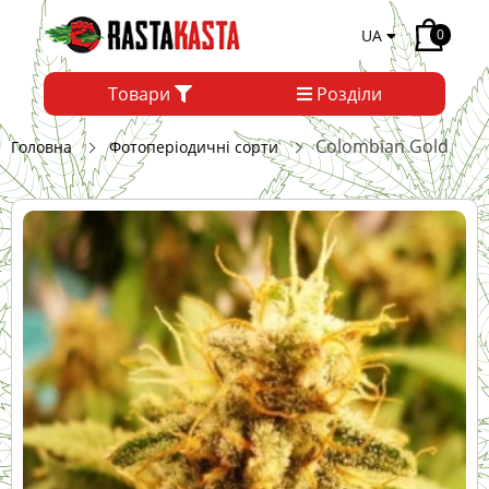
UA
0
Товари
Розділи
Colombian Gold
Головна
Фотоперіодичні сорти