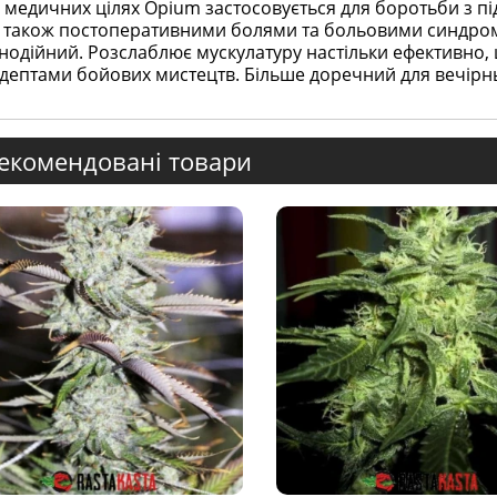
 медичних цілях Opium застосовується для боротьби з 
 також постоперативними болями та больовими синдром
нодійний. Розслаблює мускулатуру настільки ефективно, 
дептами бойових мистецтв. Більше доречний для вечірн
екомендовані товари