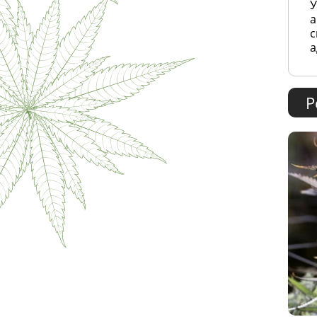
У
а
с
а
Р