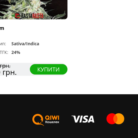
um
ип:
Sativa/Indica
ТГК:
24%
грн.
КУПИТИ
 грн.