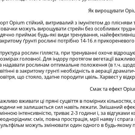
Як вирощувати Opi
орт Opium стійкий, витривалий з імунітетом до плісняви 
овачки можуть вирощувати стрейн без особливих труднощ
дячно приймає будь-які види тренування, найефективніш
акритому ґрунті рослині потрібно 14-16 л прикореневого
труктура рослин гілляста, при тренуванні охоче відрощу
озмірах головної. Для індору протягом вегетації важлив
а надавати рослинам оптимальне положення (в т.ч. щодо 
вітінні в закритому грунті необхідність в аерації драмати
овітря, що стояло, здатне породити цвіль. Харвест у відк
Смак та ефект Opi
ажливо вживати ці пряні суцвіття в помірних кількостях, 
юдини не залишається сил навіть лежати. Змішаний ефект,
мінною інтенсивністю, триває 2-3 години і, за відгуками 
еоднорідним: сміх, повна прострація, мрії наяву і спраг
ультфільм можуть змінювати один одного в будь-якому 