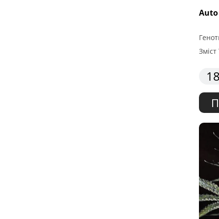
Auto
Генот
Зміст 
18
П