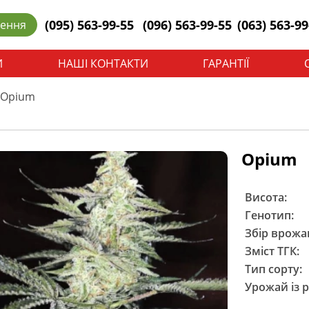
(095) 563-99-55
(096) 563-99-55
(063) 563-99
лення
И
НАШІ КОНТАКТИ
ГАРАНТІЇ
Opium
Opium
Висота:
Генотип:
Збір врожа
Зміст ТГК:
Тип сорту:
Урожай із 