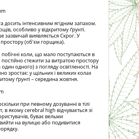
um
та досить інтенсивним ягідним запахом.
ів, особливо у відкритому ґрунті.
е зазвичай виявляється Скрог. У
 простору (об'єм горщика).
є побічні коли, що мало поступаються в
о постійно стежити за витратою простору
один одного) з погляду освітленості. На
чно зростає: у щільних і великих колах
ритому ґрунті – середина жовтня.
um
оскільки при певному дозуванні в тілі
 в якому cerebral high відчувається зі
користувачів, буває вельми
а вийти на вулицю або подивитися
порядку.