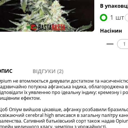
В упаковц
1 шт
Насінин
ОПИС
ВІДГУКИ (2)
pium не втомлюється дивувати достатком та насиченістю
адзвичайно потужна афганська індика, облагороджена в 
ідповідати їх уявленню про ідеальну індику: кремезну і ро
ищівним ефектом.
об Опіум вийшов цікавіше, афганку розбавили бразиль
свіжаючий cerebral high вписався в загальну палітру канн
аленства. Сативний батьківський сорт також надав Opiu
трейн медичного класу, чемпіон з урожайності.