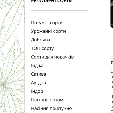
РЕГУЛЯРНІ СОРТИ
Потужні сорти
Урожайні сорти
Добрива
ТОП сорту
Сорти для новачків
Індіка
O
Сатива
н
в
Аутдор
н
Індор
Щ
Насіння оптом
о
ш
Насіння поштучно
С