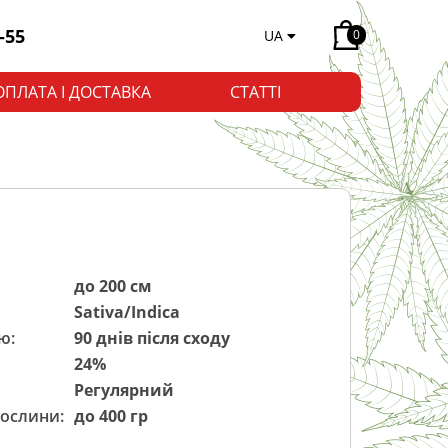
-55
UA
0
ОПЛАТА І ДОСТАВКА
СТАТТІ
до 200 см
Sativa/Indica
ю:
90 днів після сходу
24%
Регулярний
рослини:
до 400 гр