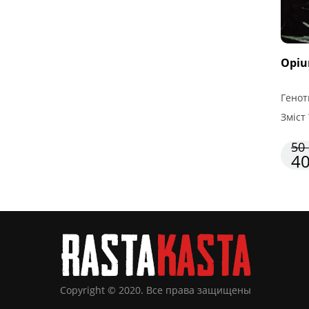
Opi
Генот
Зміст 
50 
40