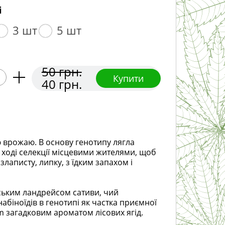
і
3 шт
5 шт
50 грн.
Купити
40 грн.
 врожаю. В основу генотипу лягла
ході селекції місцевими жителями, щоб
злаписту, липку, з їдким запахом і
ським ландрейсом сативи, чий
абіноїдів в генотипі як частка приємної
m загадковим ароматом лісових ягід.