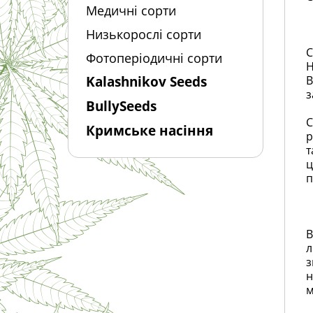
Медичні сорти
Низькорослі сорти
С
Фотоперіодичні сорти
Н
Kalashnikov Seeds
В
з
BullySeeds
С
Кримське насіння
р
т
ц
п
В
л
з
н
м