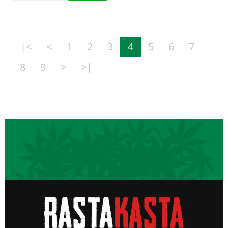
|<
<
1
2
3
4
5
6
7
8
9
>
>|