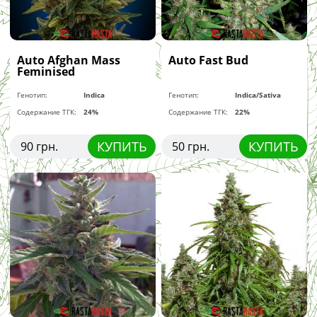
Auto Afghan Mass
Auto Fast Bud
Feminised
Генотип:
Indica
Генотип:
Indica/Sativa
Содержание ТГК:
24%
Содержание ТГК:
22%
КУПИТЬ
КУПИТЬ
90 грн.
50 грн.