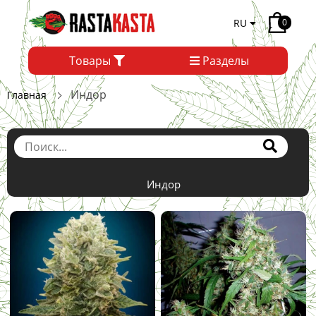
RU
0
Товары
Разделы
Индор
Главная
Индор