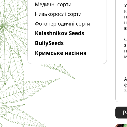
Медичні сорти
У
к
Низькорослі сорти
п
щ
Фотоперіодичні сорти
в
Kalashnikov Seeds
С
BullySeeds
з
п
Кримське насіння
м
А
ф
з
Р