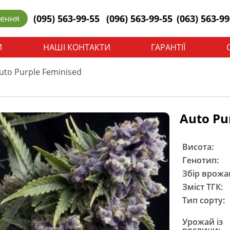
(095) 563-99-55
(096) 563-99-55
(063) 563-99
лення
И
НАШІ КОНТАКТИ
ГАРАНТІЇ
uto Purple Feminised
Auto Pu
Висота:
Генотип:
Збір врожа
Зміст ТГК:
Тип сорту:
Урожай із