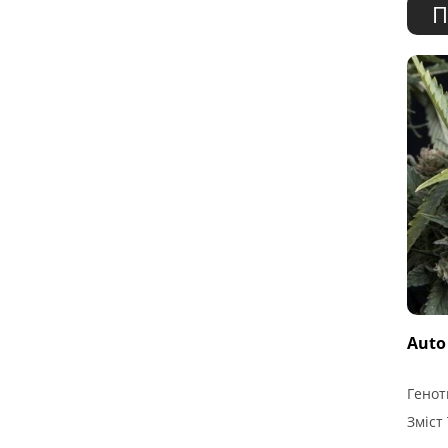
П
Auto
Генот
Зміст 