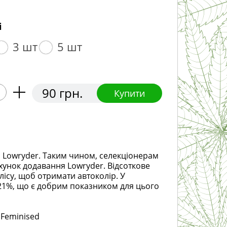
і
3 шт
5 шт
90 грн.
Купити
з Lowryder. Таким чином, селекціонерам
хунок додавання Lowryder. Відсоткове
лісу, щоб отримати автоколір. У
і 21%, що є добрим показником для цього
 Feminised