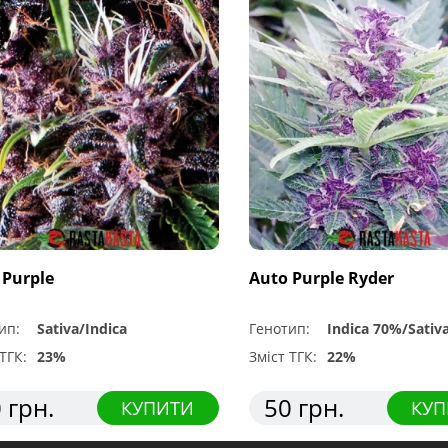
 Purple
Auto Purple Ryder
ип:
Sativa/Indica
Генотип:
Indica 70%/Sativ
ТГК:
23%
Зміст ТГК:
22%
 грн.
50 грн.
КУПИТИ
КУП