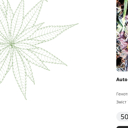
Auto
Генот
Зміст 
50