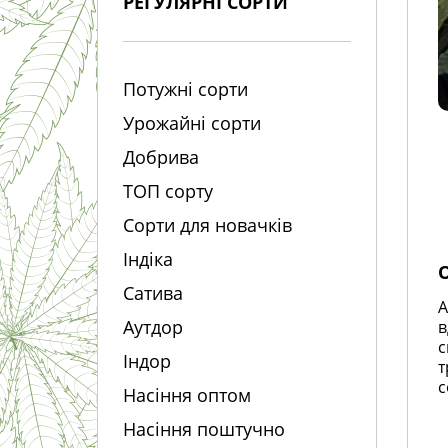
РЕГУЛЯРНІ СОРТИ
Потужні сорти
Урожайні сорти
Добрива
ТОП сорту
Сорти для новачків
Індіка
Сатива
A
Аутдор
в
с
Індор
т
с
Насіння оптом
Насіння поштучно