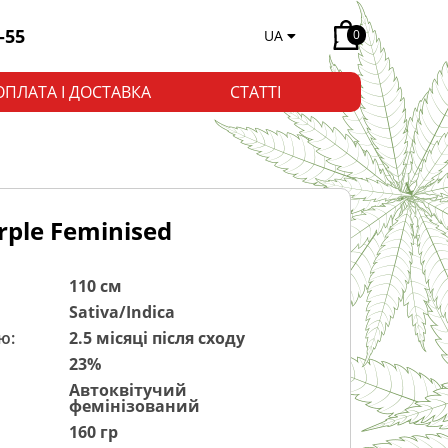
-55
UA
0
ОПЛАТА І ДОСТАВКА
СТАТТІ
rple Feminised
110 см
Sativa/Indica
ю:
2.5 місяці після сходу
23%
Автоквітучий
фемінізований
160 гр