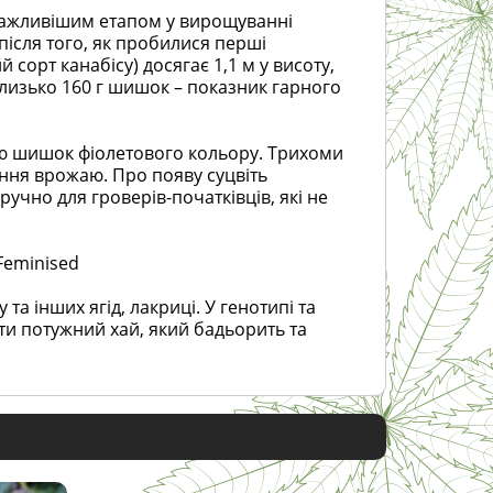
йважливішим етапом у вирощуванні
після того, як пробилися перші
 сорт канабісу) досягає 1,1 м у висоту,
Близько 160 г шишок – показник гарного
тю шишок фіолетового кольору. Трихоми
ння врожаю. Про появу суцвіть
учно для гроверів-початківців, які не
Feminised
а інших ягід, лакриці. У генотипі та
ти потужний хай, який бадьорить та