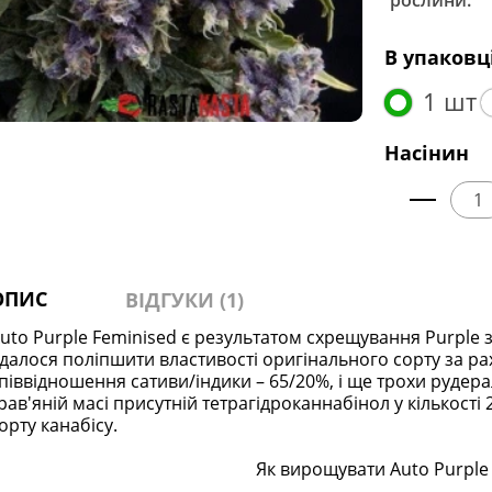
рослини:
В упаковц
1 шт
Насінин
ОПИС
ВІДГУКИ (1)
uto Purple Feminised є результатом схрещування Purple 
далося поліпшити властивості оригінального сорту за ра
піввідношення сативи/індики – 65/20%, і ще трохи рудера
рав'яній масі присутній тетрагідроканнабінол у кількост
орту канабісу.
Як вирощувати Auto Purple