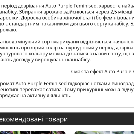
 період дозрівання Auto Purple Feminised, харвест є на
анабісу. Збирання врожаю здійснюється через 2,5 місяці 
аростки. Доросла особина жіночої статі (бо фемінізований
о є стандартним показником для цього сорту канабісу. 
рожаю.
атіводомінуючий сорт марихуани відрізняється наявніс
мінюють прозорий колір на пурпуровий у період дозріва
урпурового кольору можна дізнатися з назви сорту, що зр
ають досвіду у вирощуванні каннабісу.
Смак та ефект Auto Purple 
ромат Auto Purple Feminised підкорює нотками винограду т
енотипі переважає сатива. Тому при курінні можна відчу
аряджає на активну діяльність.
екомендовані товари