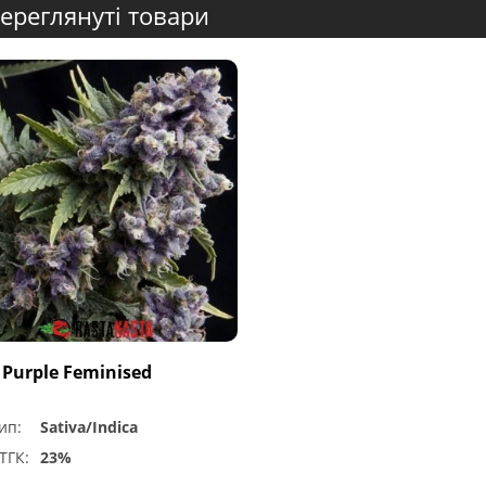
ереглянуті товари
 Purple Feminised
ип:
Sativa/Indica
ТГК:
23%