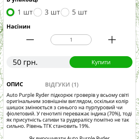
1 шт
3 шт
5 шт
Насінин
50 грн.
Купити
ОПИС
ВІДГУКИ (1)
Auto Purple Ryder підкорює гроверів у всьому світі
оригінальним зовнішнім виглядом, оскільки колір
шишок змінюється з синього на пурпуровий чи
фіолетовий. У генотипі переважає індика (70%), тоді
як присутність сативи та рудералісу помітно не так
сильно. Рівень ТГК становить 19%.
Як вирощувати Auto Purple Ryder