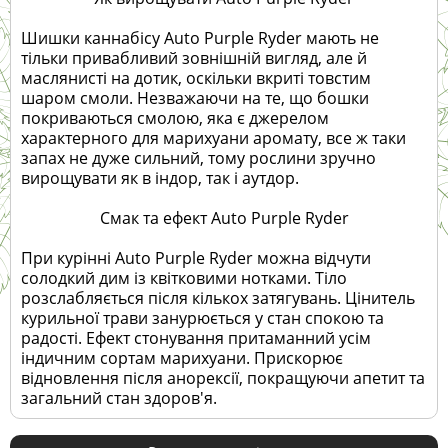
Шишки каннабісу Auto Purple Ryder мають не
тільки привабливий зовнішній вигляд, але й
маслянисті на дотик, оскільки вкриті товстим
шаром смоли. Незважаючи на те, що бошки
покриваються смолою, яка є джерелом
характерного для марихуани аромату, все ж таки
запах не дуже сильний, тому рослини зручно
вирощувати як в індор, так і аутдор.
Смак та ефект Auto Purple Ryder
При курінні Auto Purple Ryder можна відчути
солодкий дим із квітковими нотками. Тіло
розслабляється після кількох затягувань. Цінитель
курильної трави занурюється у стан спокою та
радості. Ефект стонування притаманний усім
індичним сортам марихуани. Прискорює
відновлення після анорексії, покращуючи апетит та
загальний стан здоров'я.