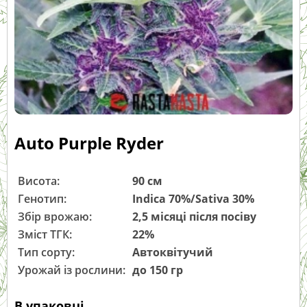
Auto Purple Ryder
Висота:
90 см
Генотип:
Indica 70%/Sativa 30%
Збір врожаю:
2,5 місяці після посіву
Зміст ТГК:
22%
Тип сорту:
Автоквітучий
Урожай із рослини:
до 150 гр
В упаковці