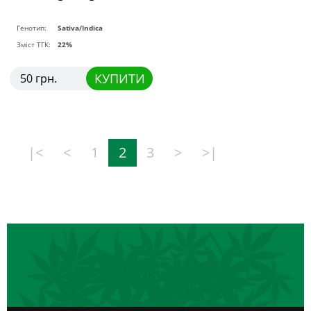
Генотип:
Sativa/Indica
Зміст ТГК:
22%
КУПИТИ
50 грн.
|<
<
1
2
3
>
>|