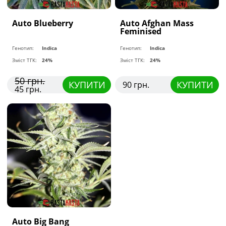
Auto Blueberry
Auto Afghan Mass
Feminised
Генотип:
Indica
Генотип:
Indica
Зміст ТГК:
24%
Зміст ТГК:
24%
50 грн.
КУПИТИ
КУПИТИ
90 грн.
45 грн.
Auto Big Bang