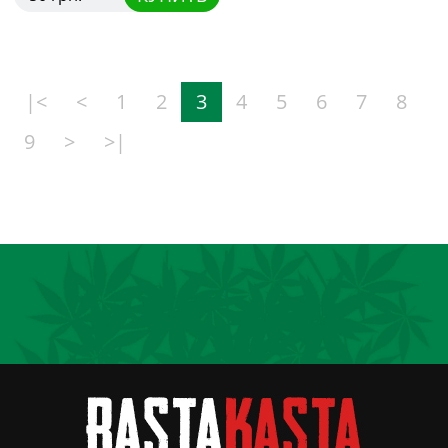
|<
<
1
2
3
4
5
6
7
8
9
>
>|