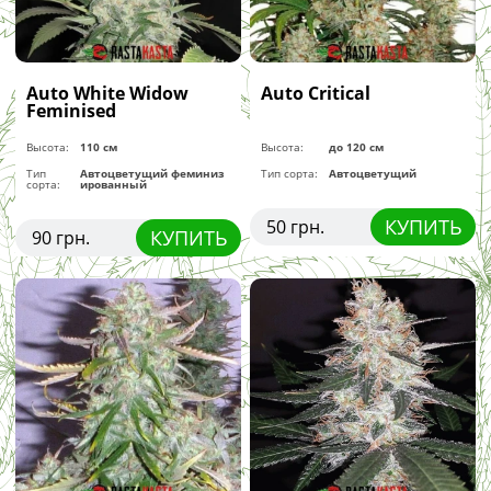
Auto White Widow
Auto Critical
Feminised
Высота:
110 см
Высота:
до 120 см
Тип
Автоцветущий феминиз
Тип сорта:
Автоцветущий
сорта:
ированный
КУПИТЬ
50 грн.
КУПИТЬ
90 грн.